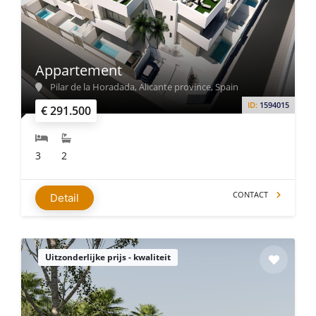
Appartement
Pilar de la Horadada, Alicante province, Spain
ID:
1594015
€ 291.500
3
2
CONTACT
Detail
Uitzonderlijke prijs - kwaliteit