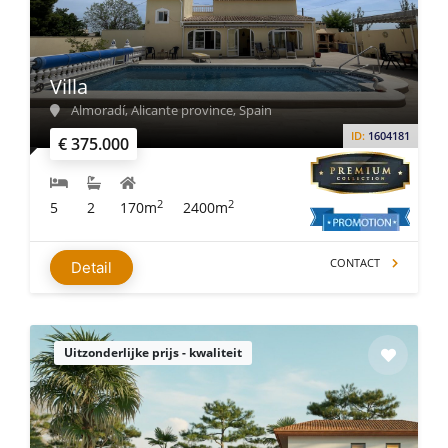
Villa
Almoradí, Alicante province, Spain
ID:
1604181
€ 375.000
2
2
5
2
170m
2400m
CONTACT
Detail
Uitzonderlijke prijs - kwaliteit