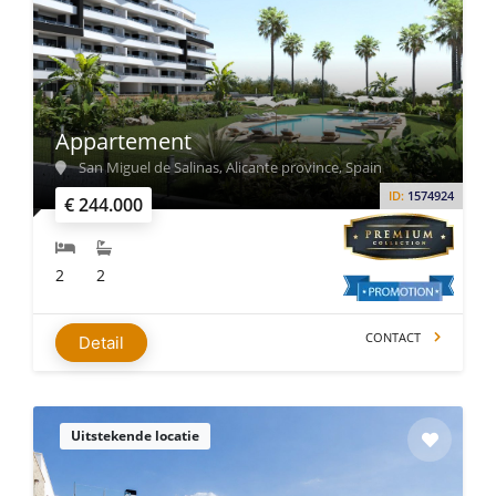
Appartement
San Miguel de Salinas, Alicante province, Spain
ID:
1574924
€ 244.000
2
2
CONTACT
Detail
Uitstekende locatie