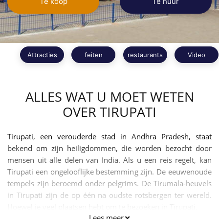
Te koop
Te huur
Attracties
feiten
restaurants
Video
ALLES WAT U MOET WETEN
OVER TIRUPATI
Tirupati, een verouderde stad in Andhra Pradesh, staat
bekend om zijn heiligdommen, die worden bezocht door
mensen uit alle delen van India. Als u een reis regelt, kan
Tirupati een ongelooflijke bestemming zijn. De eeuwenoude
tempels zijn beroemd onder pelgrims. De Tirumala-heuvels
in Tirupati zijn de op één na oudste rotsbergen ter wereld.
Hoewel je veel plaatsen hebt om te bezoeken in Tirupati.
Lees meer