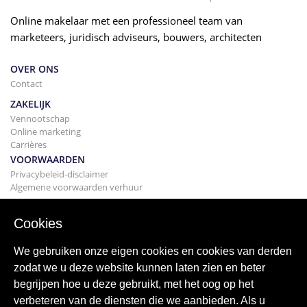
Online makelaar met een professioneel team van
marketeers, juridisch adviseurs, bouwers, architecten
OVER ONS
Contact
ZAKELIJK
Vennootschap
Online marketing
Carrières
VOORWAARDEN
Privacybeleid-disclaimer
Algemene voorwaarden verhuur
BOUWEN
Projecten
Cookies
KOPEN
Uw huis kopen
We gebruiken onze eigen cookies en cookies van derden
Verkopen
zodat we u deze website kunnen laten zien en beter
Hypotheek
begrijpen hoe u deze gebruikt, met het oog op het
Zoekservice
verbeteren van de diensten die we aanbieden. Als u