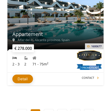
Appartement
Alfaz del Pí, Alicante province, Spain
ID:
1600677
€ 278.000
2
2 - 3
2
71 - 75m
CONTACT
Detail