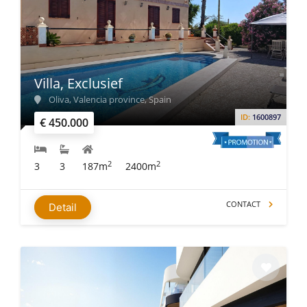
Villa, Exclusief
Oliva, Valencia province, Spain
ID:
1600897
€ 450.000
2
2
3
3
187m
2400m
CONTACT
Detail