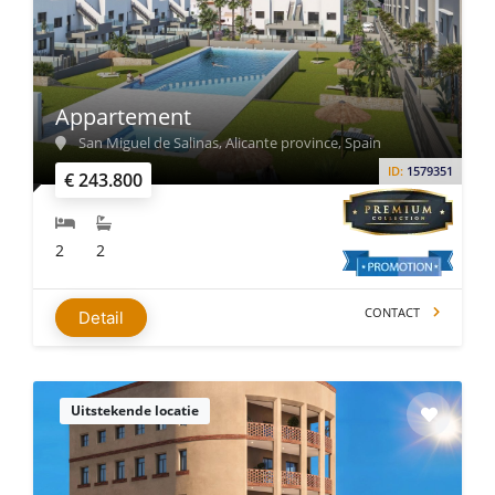
Appartement
San Miguel de Salinas, Alicante province, Spain
ID:
1579351
€ 243.800
2
2
CONTACT
Detail
Uitstekende locatie