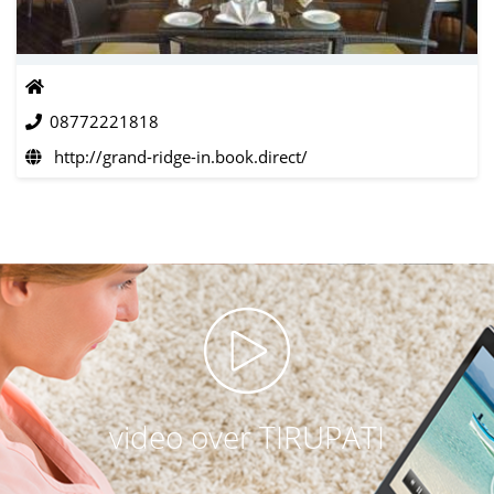
08772221818
http://grand-ridge-in.book.direct/
video over TIRUPATI