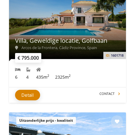
Villa, Geweldige locatie, Golfbaan
Arcos de la Frontera, Cádiz Province, Spain
ID:
1601718
€ 795.000
2
2
6
4
435m
2325m
CONTACT
Detail
Uitzonderlijke prijs - kwaliteit