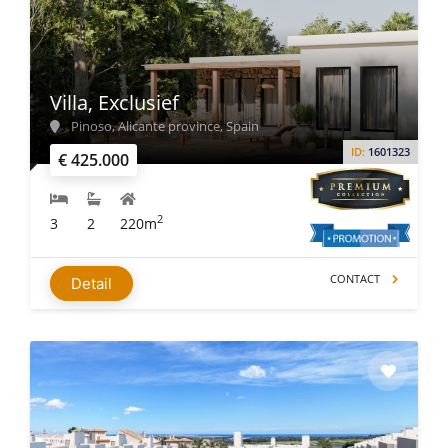
Villa, Exclusief
Pinoso, Alicante province, Spain
ID:
1601323
€ 425.000
2
3
2
220m
CONTACT
Detail