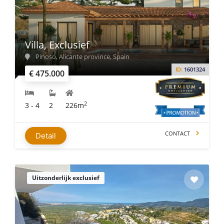
Villa, Exclusief
Pinoso, Alicante province, Spain
ID:
1601324
€ 475.000
2
3 - 4
2
226m
CONTACT
Detail
Uitzonderlijk exclusief