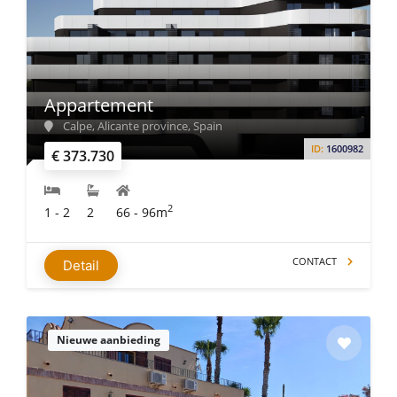
Appartement
Calpe, Alicante province, Spain
ID:
1600982
€ 373.730
2
1 - 2
2
66 - 96m
CONTACT
Detail
Nieuwe aanbieding