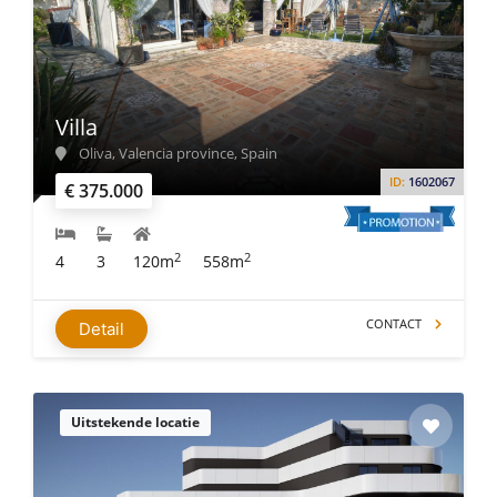
Villa
Oliva, Valencia province, Spain
ID:
1602067
€ 375.000
2
2
4
3
120m
558m
CONTACT
Detail
Uitstekende locatie