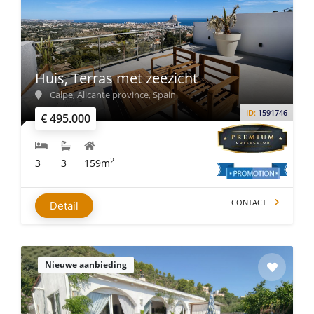
Huis, Terras met zeezicht
Calpe, Alicante province, Spain
ID:
1591746
€ 495.000
2
3
3
159m
CONTACT
Detail
Nieuwe aanbieding