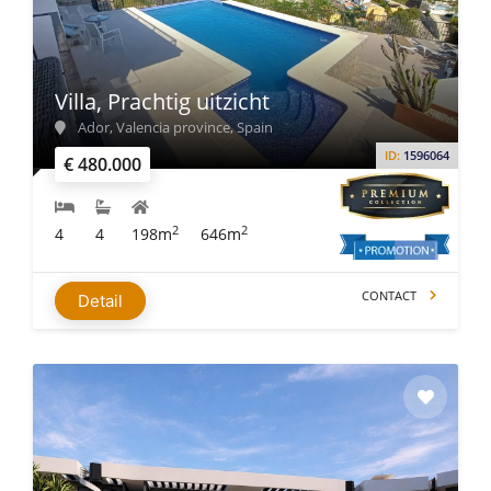
Villa, Prachtig uitzicht
Ador, Valencia province, Spain
ID:
1596064
€ 480.000
2
2
4
4
198m
646m
CONTACT
Detail