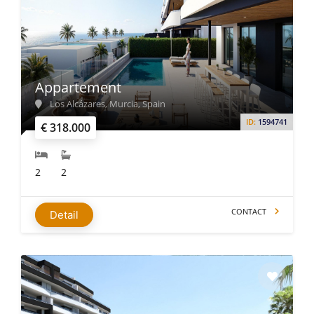
Appartement
Los Alcázares, Murcia, Spain
ID:
1594741
€ 318.000
2
2
CONTACT
Detail