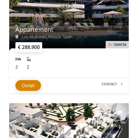
Appartement
Los Alcázares, Murcia, Spain
ID:
1594734
€ 288.900
2
2
CONTACT
Detail