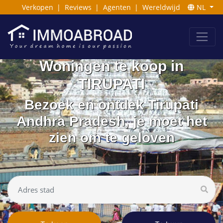
Verkopen
|
Reviews
|
Agenten
|
Wereldwijd
NL
Woningen te koop in
TIRUPATI
Bezoek en ontdek Tirupati
Andhra Pradesh, je moet het
zien om te geloven