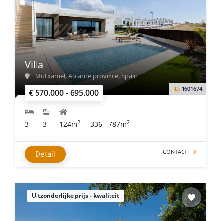
Villa
Mutxamel, Alicante province, Spain
ID:
1601674
€ 570.000 - 695.000
2
2
3
3
124m
336 - 787m
CONTACT
Detail
Uitzonderlijke prijs - kwaliteit