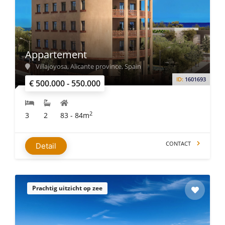
Appartement
Villajoyosa, Alicante province, Spain
ID:
1601693
€ 500.000 - 550.000
2
3
2
83 - 84m
CONTACT
Detail
Prachtig uitzicht op zee