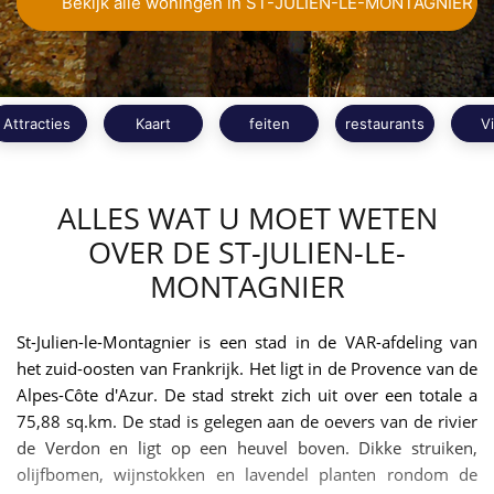
Bekijk alle woningen in ST-JULIEN-LE-MONTAGNIER
Attracties
Kaart
feiten
restaurants
V
ALLES WAT U MOET WETEN
OVER DE ST-JULIEN-LE-
MONTAGNIER
St-Julien-le-Montagnier is een stad in de VAR-afdeling van
het zuid-oosten van Frankrijk. Het ligt in de Provence van de
Alpes-Côte d'Azur. De stad strekt zich uit over een totale a
75,88 sq.km. De stad is gelegen aan de oevers van de rivier
de Verdon en ligt op een heuvel boven. Dikke struiken,
olijfbomen, wijnstokken en lavendel planten rondom de