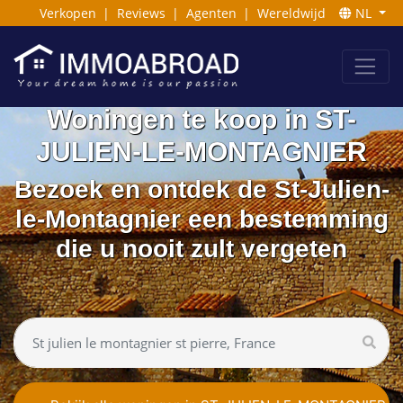
Verkopen
|
Reviews
|
Agenten
|
Wereldwijd
NL
Woningen te koop in ST-
JULIEN-LE-MONTAGNIER
Bezoek en ontdek de St-Julien-
le-Montagnier een bestemming
die u nooit zult vergeten