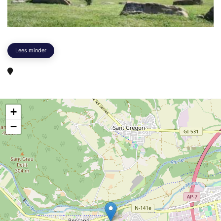
Lees minder
+
−