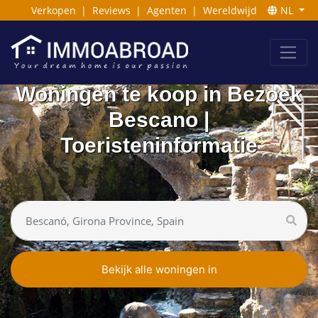
Verkopen
|
Reviews
|
Agenten
|
Wereldwijd
NL
Woningen te koop in Bezoek
Bescano |
Toeristeninformatie
Bekijk alle woningen in