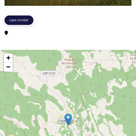
Lees minder
+
−