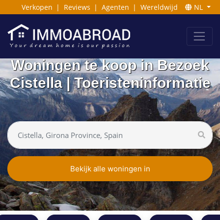
Verkopen
|
Reviews
|
Agenten
|
Wereldwijd
NL
Woningen te koop in Bezoek
Cistella | Toeristeninformatie
Bekijk alle woningen in