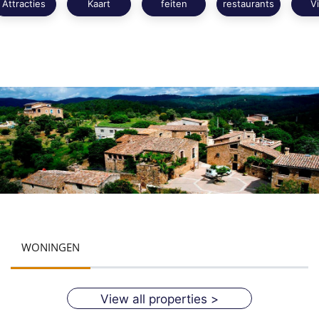
Attracties
Kaart
feiten
restaurants
V
Lees meer
WONINGEN
View all properties >