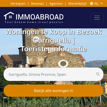
Verkopen
|
Reviews
|
Agenten
|
Wereldwijd
NL
Woningen te koop in Bezoek
Garriguella |
Toeristeninformatie
Bekijk alle woningen in