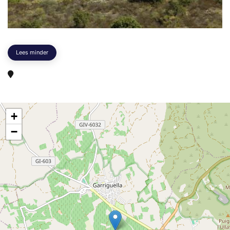
Lees minder
+
−