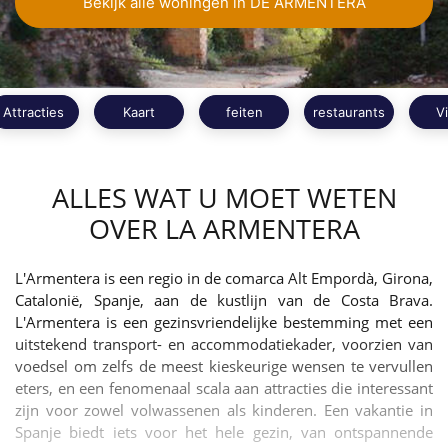
Bekijk alle woningen in DE ARMENTERA
Attracties
Kaart
feiten
restaurants
V
ALLES WAT U MOET WETEN
OVER LA ARMENTERA
L'Armentera is een regio in de comarca Alt Empordà, Girona,
Catalonië, Spanje, aan de kustlijn van de Costa Brava.
L'Armentera is een gezinsvriendelijke bestemming met een
uitstekend transport- en accommodatiekader, voorzien van
voedsel om zelfs de meest kieskeurige wensen te vervullen
eters, en een fenomenaal scala aan attracties die interessant
zijn voor zowel volwassenen als kinderen. Een vakantie in
Spanje biedt iets voor het hele gezin, van ontspannende