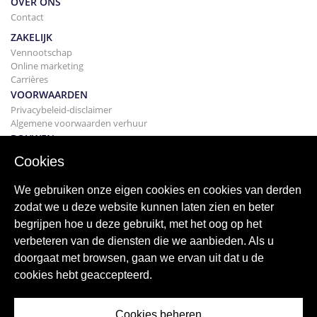
OVER ONS
Contact
ZAKELIJK
Vennootschap
Online marketing
Carrières
VOORWAARDEN
Privacybeleid-disclaimer
Algemene voorwaarden verhuur
BOUWEN
Projecten
Cookies
KOPEN
Uw huis kopen
We gebruiken onze eigen cookies en cookies van derden
Verkopen
zodat we u deze website kunnen laten zien en beter
Hypotheek
begrijpen hoe u deze gebruikt, met het oog op het
Zoekservice
verbeteren van de diensten die we aanbieden. Als u
BLOGGEN
doorgaat met browsen, gaan we ervan uit dat u de
bloggen
cookies hebt geaccepteerd.
Wereldwijde regio's
Populaire zoekopdrachten
Cookies beheren