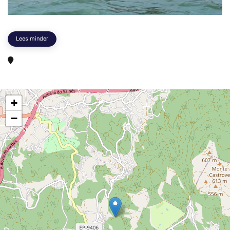
Lees minder
+
−