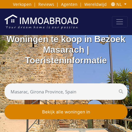
Verkopen
|
Reviews
|
Agenten
|
Wereldwijd
NL
Woningen te koop in Bezoek
Masarach |
Toeristeninformatie
Bekijk alle woningen in