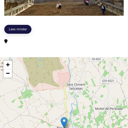
Lees minder
+
−