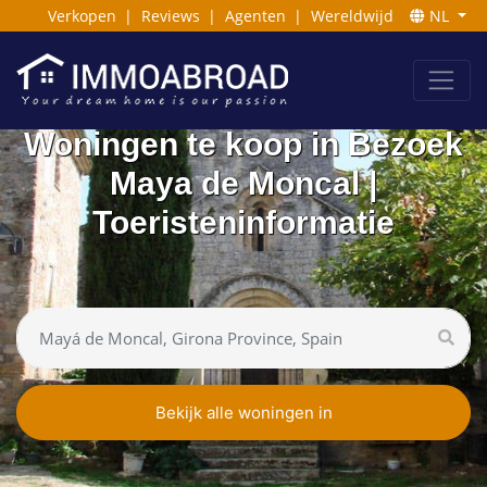
Verkopen
|
Reviews
|
Agenten
|
Wereldwijd
NL
Woningen te koop in Bezoek
Maya de Moncal |
Toeristeninformatie
Bekijk alle woningen in