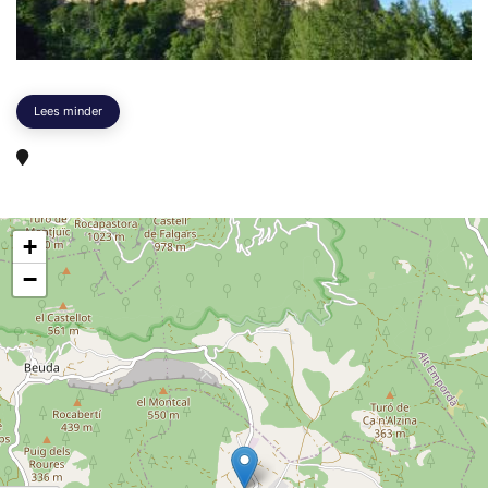
Lees minder
+
−