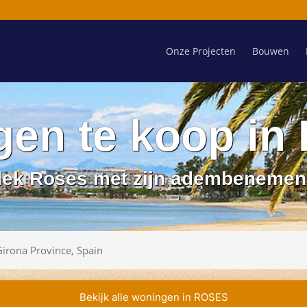
Onze Projecten
Bouwen
en te koop i
dek Roses met zijn adembenemend
Bekijk alle woningen in ROSES