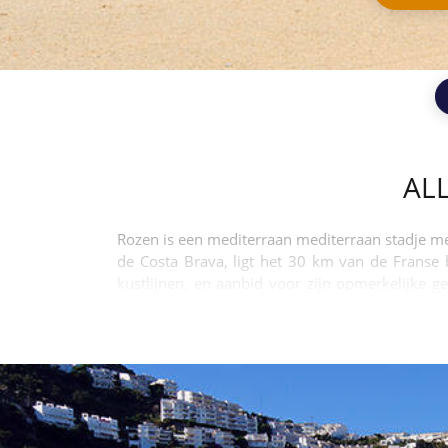
AL
Rozen is een mediterraan mediterraan stadje me
de Costa Brava, ligt het 30 km van de Franse
kustlijnen, en aanbid voor zijn opmerkelijke g
fantastische zonsondergangen over de Golf van