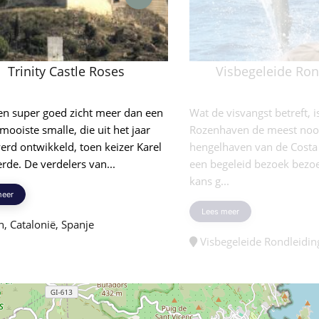
Trinity Castle Roses
Visbegeleide Ron
een super goed zicht meer dan een
Wat de visvangst betreft, i
mooiste smalle, die uit het jaar
Rozenhaven de meest nood
rd ontwikkeld, toen keizer Karel
hengelhaven van de Costa
erde. De verdelers van...
een begeleid bezoek bezoe
kans g...
meer
Lees meer
, Catalonië, Spanje
Visbegeleide Rondleidin