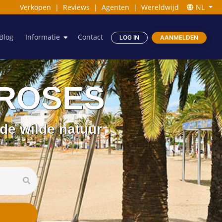
Verkopen
|
Reviews
|
Agenten
|
Wereldwijd
NL
Blog
Informatie
Contact
LOG IN
AANMELDEN
n ROSES
e wilde natuur