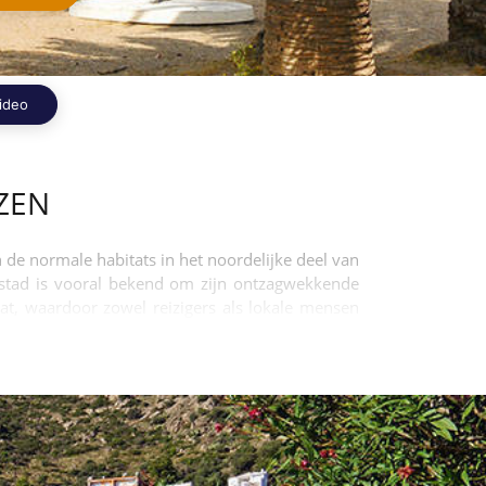
ideo
ZEN
de normale habitats in het noordelijke deel van
 stad is vooral bekend om zijn ontzagwekkende
aat, waardoor zowel reizigers als lokale mensen