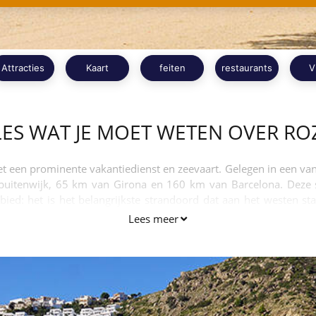
Attracties
Kaart
feiten
restaurants
V
LES WAT JE MOET WETEN OVER RO
t een prominente vakantiedienst en zeevaart. Gelegen in een van 
 buitenwijk, 65 km van Girona en 160 km van Barcelona. Deze
ebied: het is het belangrijkste strandoord dat aan het westen st
 Rozen kunnen genieten.
Lees meer