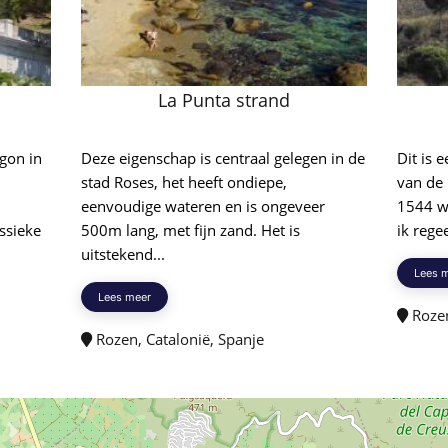
La Punta strand
gon in
Deze eigenschap is centraal gelegen in de
Dit is 
stad Roses, het heeft ondiepe,
van de 
eenvoudige wateren en is ongeveer
1544 we
assieke
500m lang, met fijn zand. Het is
ik rege
uitstekend...
Lees 
Lees meer
Rozen
Rozen, Catalonië, Spanje