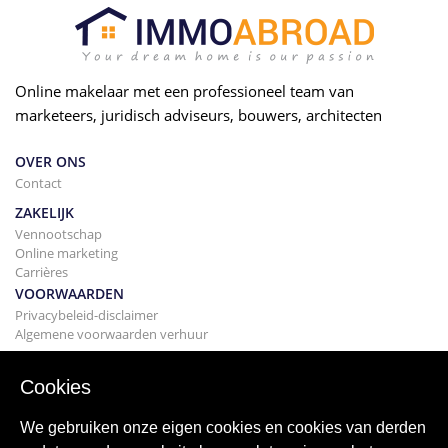
Online makelaar met een professioneel team van
marketeers, juridisch adviseurs, bouwers, architecten
OVER ONS
Contact
ZAKELIJK
Vennootschap
Online marketing
Carrières
VOORWAARDEN
Privacybeleid-disclaimer
Algemene voorwaarden verhuur
BOUWEN
Projecten
Cookies
KOPEN
Uw huis kopen
We gebruiken onze eigen cookies en cookies van derden
Verkopen