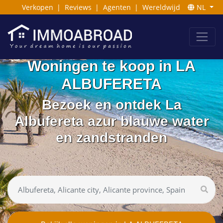
Verkopen
|
Reviews
|
Agenten
|
Wereldwijd
NL
Woningen te koop in LA
ALBUFERETA
Bezoek en ontdek La
Albufereta azur blauwe water
en zandstranden