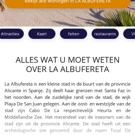
Bekijk alle woningen in LA ALBUFERETA
Attracties
Kaart
feiten
restaurants
V
ALLES WAT U MOET WETEN
OVER LA ALBUFERETA
La Albufereta is een kleine stad in de buurt van de provincie
Alicante in Spanje. Zij deelt haar grenzen met Santa Faz in
het noorden. Aan de zuidelijke rand van de stad, de wijk
Playa De San Juan gelegen. Aan de oost- en westzijde van de
stad zijn Cabo De La respectievelijk Heurta en de
Middellandse Zee. Het merendeel van de inwoners van de
stad zijn uit de provincie Alicante. De stad heeft uit een
archeologische site genoemd door de naam Tosal De