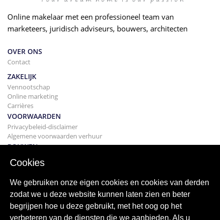
Online makelaar met een professioneel team van
marketeers, juridisch adviseurs, bouwers, architecten
OVER ONS
Contact
ZAKELIJK
Vennootschap
Online marketing
Carrières
VOORWAARDEN
Privacybeleid-disclaimer
Algemene voorwaarden verhuur
BOUWEN
Projecten
Cookies
KOPEN
Uw huis kopen
We gebruiken onze eigen cookies en cookies van derden
Verkopen
zodat we u deze website kunnen laten zien en beter
Hypotheek
begrijpen hoe u deze gebruikt, met het oog op het
Zoekservice
verbeteren van de diensten die we aanbieden. Als u