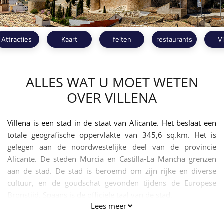
Attracties
Kaart
feiten
restaurants
V
ALLES WAT U MOET WETEN
OVER VILLENA
Villena is een stad in de staat van Alicante. Het beslaat een
totale geografische oppervlakte van 345,6 sq.km. Het is
gelegen aan de noordwestelijke deel van de provincie
Alicante. De steden Murcia en Castilla-La Mancha grenzen
aan de stad. De stad is beroemd om zijn rijke en diverse
cultuur, en de goudschat gevonden tijdens de Europese
Bronstijd. Spaans is de officiële taal van de stad.
Lees meer