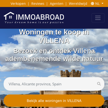
Verkopen
|
Reviews
|
Agenten
|
Wereldwijd
NL
Woningen te koop in
VILLENA
Bezoek en ontdek Villena
adembenemende wilde natuur
Bekijk alle woningen in VILLENA