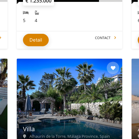
€ 1.235.000
5
4
CONTACT
Detail
Villa
Alhaurín de la Torre, Málaga Province, Spain