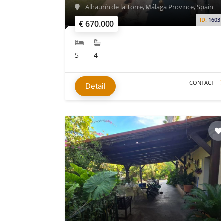
Alhaurín de la Torre, Málaga Province, Spain
ID:
1603
€ 670.000
5
4
CONTACT
Detail