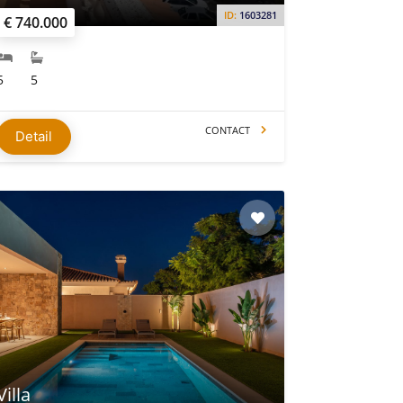
ID:
1603281
€ 740.000
5
5
CONTACT
Detail
Villa