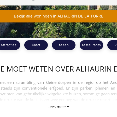
Bekijk alle woningen in ALHAURIN DE LA TORRE
Attracties
Kaart
feiten
restaurants
V
JE MOET WETEN OVER ALHAURIN 
e met een scrambling van kleine dorpen in de regio, op het An
teeds zijn conventionele erfgoed. Er zijn parken, pleinen en
abyrinten van gebruikelijke witgekalkte huizen, sommige gaan teru
e drukte van de kust. is ver weg genoeg van de drukke resorts 
an worden genoten wanneer de fancy u neemt.
Lees meer