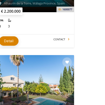
Alhaurín de la Torre, Málaga Province, Spain
ID:
1600077
€ 2.200.000
4
3
CONTACT
Detail