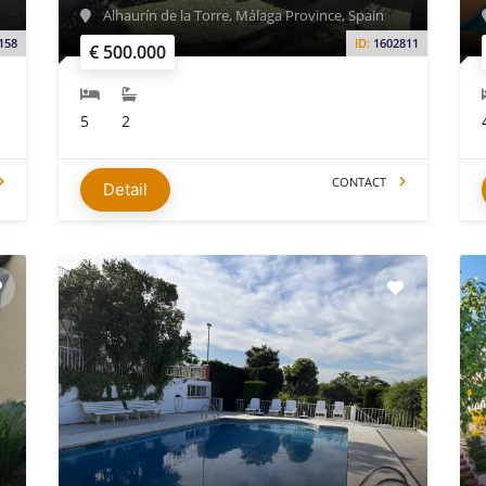
Alhaurín de la Torre, Málaga Province, Spain
158
ID:
1602811
€ 500.000
5
2
CONTACT
Detail