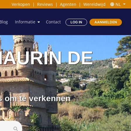
Verkopen
|
Reviews
|
Agenten
|
Wereldwijd
NL
Blog
Informatie
Contact
LOG IN
AANMELDEN
LHAURIN DE
ns om te verkennen