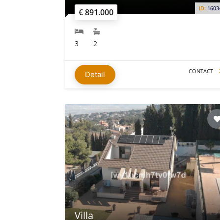
ID:
1603
€ 891.000
3
2
CONTACT
Detail
Villa