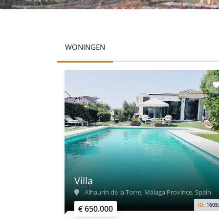
WONINGEN
Villa
Alhaurín de la Torre, Málaga Province, Spain
ID:
1605
€ 650.000