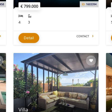
458
ID:
1603394
€ 799.000
4
3
CONTACT
Detail
Villa