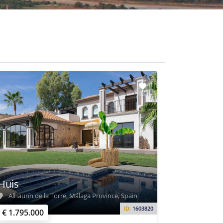
Huis
Alhaurín de la Torre, Málaga Province, Spain
ID:
1603820
€ 1.795.000