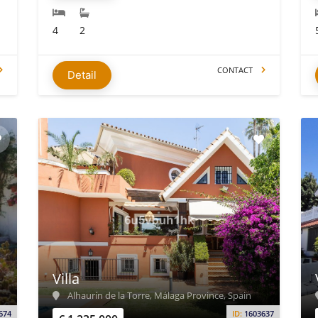
4
2
CONTACT
Detail
Villa
Alhaurín de la Torre, Málaga Province, Spain
674
ID:
1603637