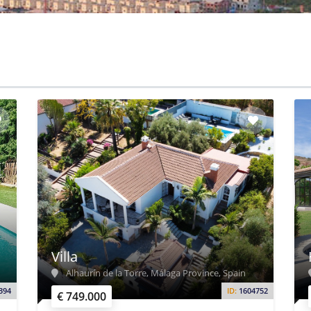
Villa
Alhaurín de la Torre, Málaga Province, Spain
394
ID:
1604752
€ 749.000