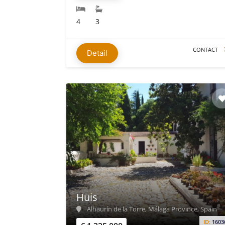
4
3
CONTACT
Detail
Huis
Alhaurín de la Torre, Málaga Province, Spain
ID:
1603