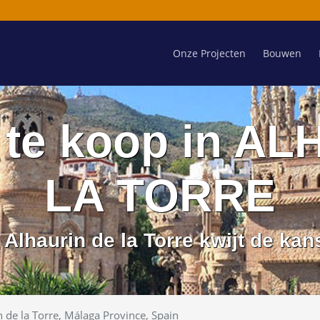
Onze Projecten
Bouwen
te koop in A
LA TORRE
Alhaurin de la Torre kwijt de ka