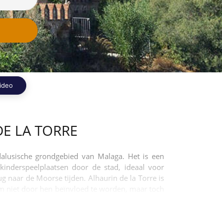
ideo
DE LA TORRE
dalusische grondgebied van Malaga. Het is een
 kinderspeelplaatsen door de stad, ideaal voor
g naar de Moorse tijden. Alhaurin de la Torre is
om niet door hen beïnvloed te worden, maar toch