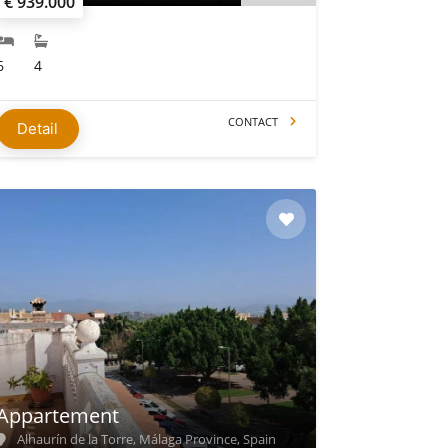
€ 939.000
6
4
CONTACT
Detail
Appartement
Alhaurín de la Torre, Málaga Province, Spain