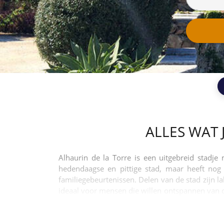
ALLES WAT 
Alhaurin de la Torre is een uitgebreid stadj
hedendaagse en pittige stad, maar heeft nog s
familiegebeurtenissen. Delen van de stad zijn l
ideaal voor mensen die willen ontspannen van d
dichtbij genoeg, zodat het resort levensstijl k