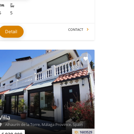
5
5
CONTACT
Detail
Villa
Alhaurín de la Torre, Málaga Province, Spain
ID:
1603529