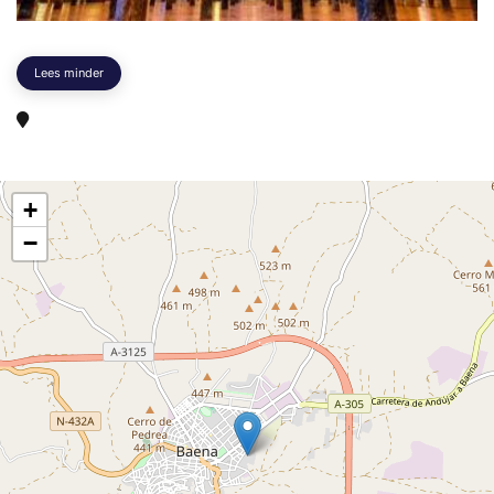
Lees minder
+
−