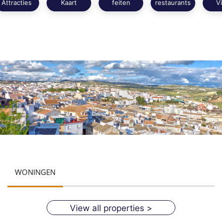
Attracties
Kaart
feiten
restaurants
V
Lees meer
WONINGEN
View all properties >