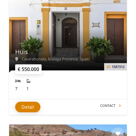
Huis
Casarabonela, Málaga Province, Spain
ID:
1587312
€ 550.000
7
1
CONTACT
Detail