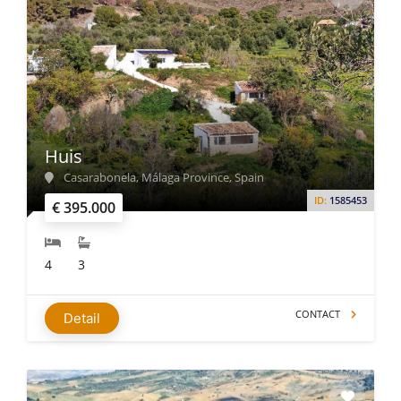
Huis
Casarabonela, Málaga Province, Spain
ID:
1585453
€ 395.000
4
3
CONTACT
Detail