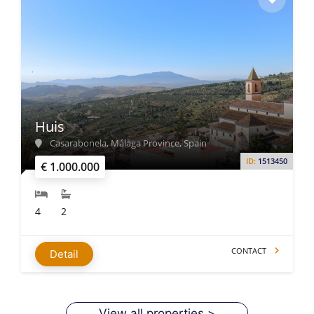
Huis
Casarabonela, Málaga Province, Spain
ID:
1513450
€ 1.000.000
4
2
CONTACT
Detail
View all properties >