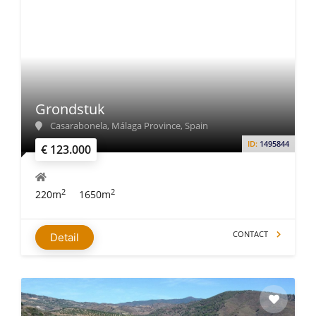
Grondstuk
Casarabonela, Málaga Province, Spain
ID:
1495844
€ 123.000
2
2
220m
1650m
CONTACT
Detail