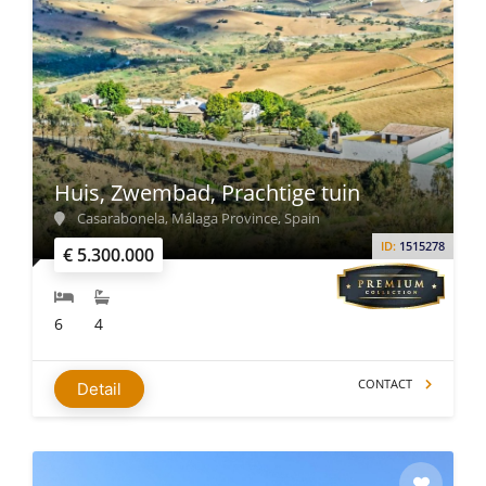
Huis, Zwembad, Prachtige tuin
Casarabonela, Málaga Province, Spain
ID:
1515278
€ 5.300.000
6
4
CONTACT
Detail