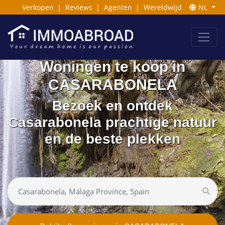
Verkopen
|
Reviews
|
Agenten
|
Wereldwijd
NL
Woningen te koop in
CASARABONELA
Bezoek en ontdek
Casarabonela prachtige natuur
en de beste plekken