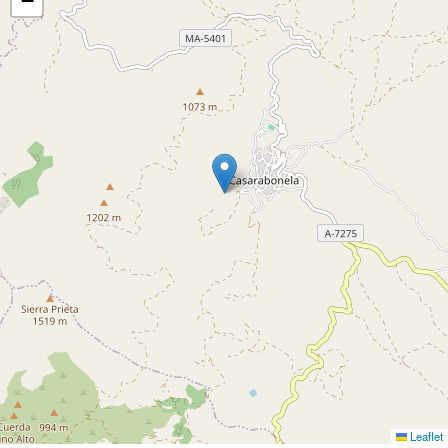
−
Leaflet