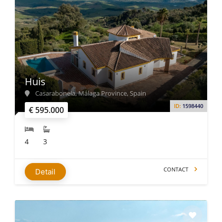
Huis
Casarabonela, Málaga Province, Spain
ID:
1598440
€ 595.000
4
3
CONTACT
Detail