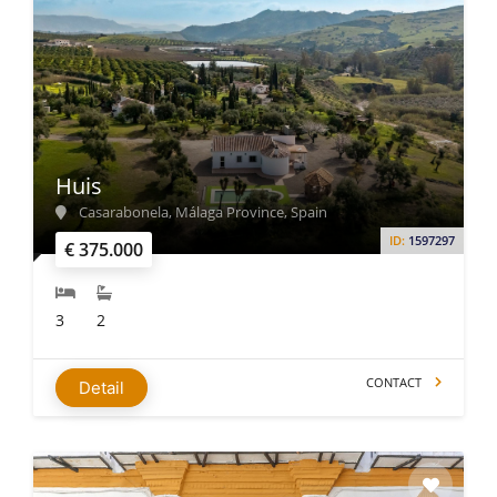
Huis
Casarabonela, Málaga Province, Spain
ID:
1597297
€ 375.000
3
2
CONTACT
Detail