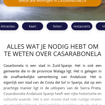
Bekijk alle woningen in CASARABONELA
Attracties
Kaart
feiten
restaurants
V
ALLES WAT JE NODIG HEBT OM
TE WETEN OVER CASARABONELA
Casarbonela is een stad in Zuid-Spanje. Het is ook een
gemeente die in de provincie Malaga ligt. Het is gelegen in
de onafhankelijke samenleving van Andalusië. Het is
eigenlijk een stad van de Costa del Sol in Spanje, dat op een
prachtige manier ligt in de uitlopers van de Sierra Prieta.
Casarabonela Andalusië Spanje heeft een rijke historische en
culturele waarde. Het is een mooie stad met rustige straten
en geweldig klimaat. Het landelijke karakter van de stad is