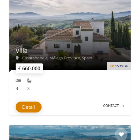
Villa
Casarabonela, Málaga Province, Spain
ID:
1598676
€ 660.000
3
3
CONTACT
Detail