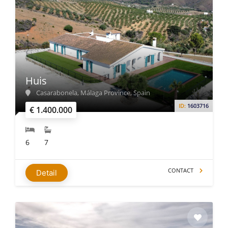
Huis
Casarabonela, Málaga Province, Spain
ID:
1603716
€ 1.400.000
6
7
CONTACT
Detail