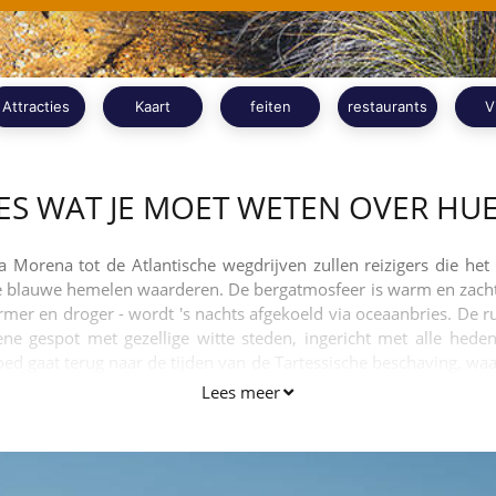
Attracties
Kaart
feiten
restaurants
V
ES WAT JE MOET WETEN OVER HU
ra Morena tot de Atlantische wegdrijven zullen reizigers die he
re blauwe hemelen waarderen. De bergatmosfeer is warm en zac
r en droger - wordt 's nachts afgekoeld via oceaanbries. De rus
ne gespot met gezellige witte steden, ingericht met alle heden
fgoed gaat terug naar de tijden van de Tartessische beschaving, wa
bergketens, de eikenbomen en de oude mijnen bieden de kans om
Lees meer