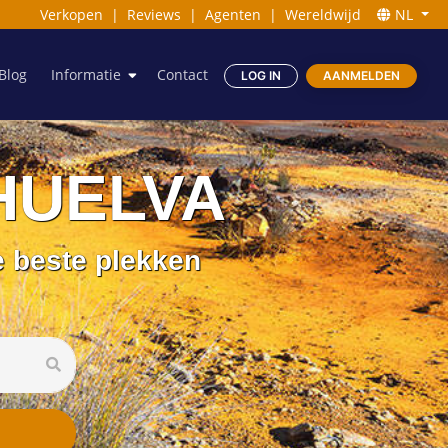
Verkopen
|
Reviews
|
Agenten
|
Wereldwijd
NL
Blog
Informatie
Contact
LOG IN
AANMELDEN
 HUELVA
e beste plekken