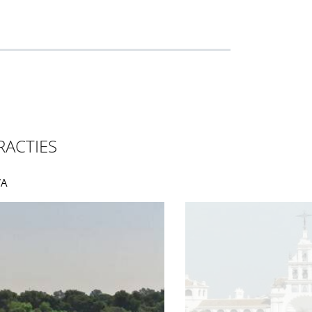
RACTIES
VA