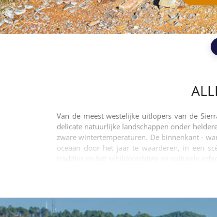
ALL
Van de meest westelijke uitlopers van de Sier
delicate natuurlijke landschappen onder helde
zware wintertemperaturen. De binnenkant - warme
oceaan door het jaar te waarderen, in een scè
tradities en het schilderachtige en culturele er
mijnbouwgebied. De schaduwrijke bossen in de 