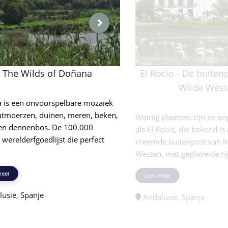
The Wilds of Doñana
El Rocío - De buiten
Wilde West
 is een onvoorspelbare mozaïek
utmoerzen, duinen, meren, beken,
Weinig plaatsen zijn zo on
n en dennenbos. De 100.000
als El Rocío, die bekend is
 werelderfgoedlijst die perfect
vreemde buitenpost van h
Westen, met geplaveide rijs
meer
Lees meer
usië, Spanje
Andalusië, Spanje