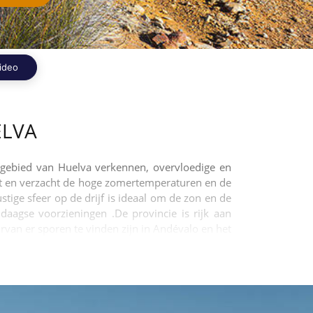
ideo
ELVA
t gebied van Huelva verkennen, overvloedige en
ht en verzacht de hoge zomertemperaturen en de
tige sfeer op de drijf is ideaal om de zon en de
daagse voorzieningen .De provincie is rijk aan
arvan er sporen te vinden zijn in Andévalo en het
 grote ongerepte natuur te genieten.