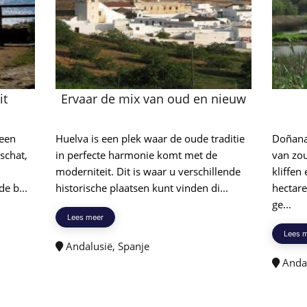
it
Ervaar de mix van oud en nieuw
 een
Huelva is een plek waar de oude traditie
Doñana
schat,
in perfecte harmonie komt met de
van zo
moderniteit. Dit is waar u verschillende
kliffe
e b...
historische plaatsen kunt vinden di...
hectare
ge...
Lees meer
Lees 
Andalusië, Spanje
Andal