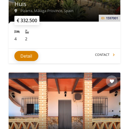
Huis
Pizarra, Málaga Province, Spain
ID:
1597001
€ 332.500
4
2
CONTACT
Detail