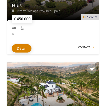
Huis
Pizarra, Málaga Province, Spain
ID:
1586072
€ 450.000
4
3
CONTACT
Detail