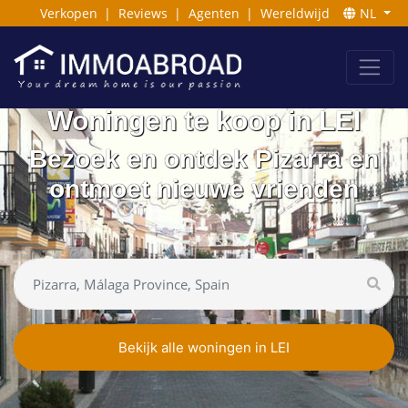
Verkopen
|
Reviews
|
Agenten
|
Wereldwijd
NL
Woningen te koop in LEI
Bezoek en ontdek Pizarra en
ontmoet nieuwe vrienden
Bekijk alle woningen in LEI