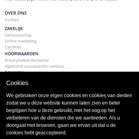
OVER ONS
Contact
ZAKELIJK
Vennootschap
Online marketing
Carrières
VOORWAARDEN
Privacybeleid-disclaimer
Algemene voorwaarden verhuur
BOUWEN
Projecten
Cookies
KOPEN
Uw huis kopen
We gebruiken onze eigen cookies en cookies van derden
Verkopen
zodat we u deze website kunnen laten zien en beter
Hypotheek
begrijpen hoe u deze gebruikt, met het oog op het
Zoekservice
verbeteren van de diensten die we aanbieden. Als u
BLOGGEN
doorgaat met browsen, gaan we ervan uit dat u de
bloggen
cookies hebt geaccepteerd.
Wereldwijde regio's