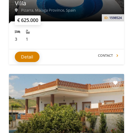
Villa
Pizarra, Málaga Province, Spain
ID:
1598524
€ 625.000
3
1
CONTACT
Detail