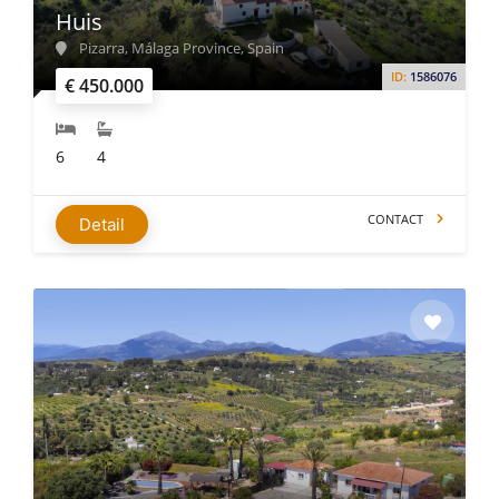
Huis
Pizarra, Málaga Province, Spain
ID:
1586076
€ 450.000
6
4
CONTACT
Detail