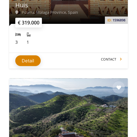
Huis
Pizarra, Málaga Province, Spain
ID:
1596898
€ 319.000
3
1
CONTACT
Detail