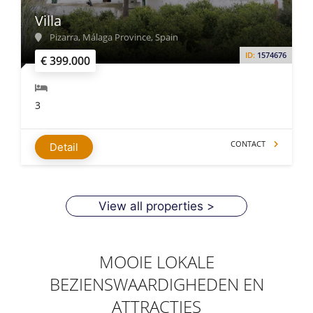
Villa
Pizarra, Málaga Province, Spain
ID:
1574676
€ 399.000
3
CONTACT
Detail
View all properties >
MOOIE LOKALE
BEZIENSWAARDIGHEDEN EN
ATTRACTIES