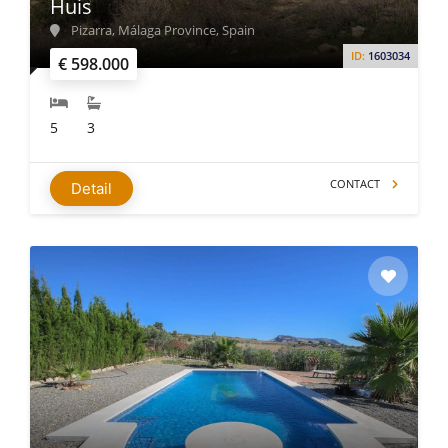
Huis
Pizarra, Málaga Province, Spain
ID:
1603034
€ 598.000
5
3
CONTACT
Detail