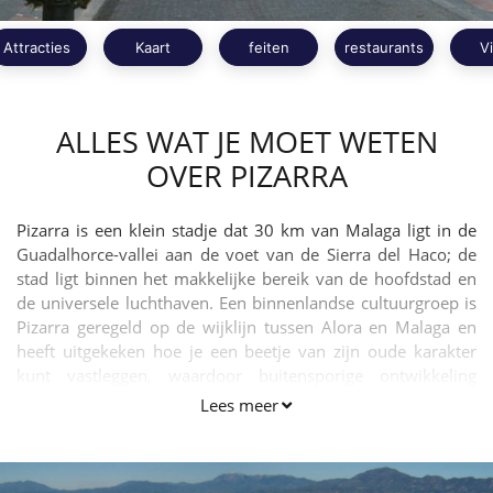
Attracties
Kaart
feiten
restaurants
V
ALLES WAT JE MOET WETEN
OVER PIZARRA
Pizarra is een klein stadje dat 30 km van Malaga ligt in de
Guadalhorce-vallei aan de voet van de Sierra del Haco; de
stad ligt binnen het makkelijke bereik van de hoofdstad en
de universele luchthaven. Een binnenlandse cultuurgroep is
Pizarra geregeld op de wijklijn tussen Alora en Malaga en
heeft uitgekeken hoe je een beetje van zijn oude karakter
kunt vastleggen, waardoor buitensporige ontwikkeling
wordt voorkomen .
Lees meer