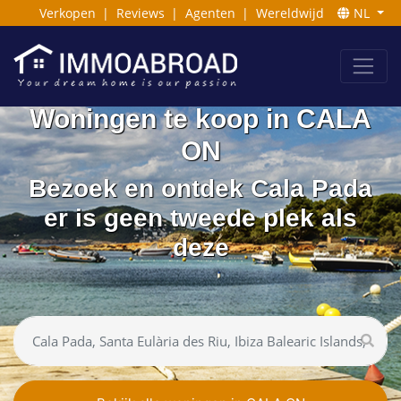
Verkopen
|
Reviews
|
Agenten
|
Wereldwijd
NL
Woningen te koop in CALA
ON
Bezoek en ontdek Cala Pada
er is geen tweede plek als
deze