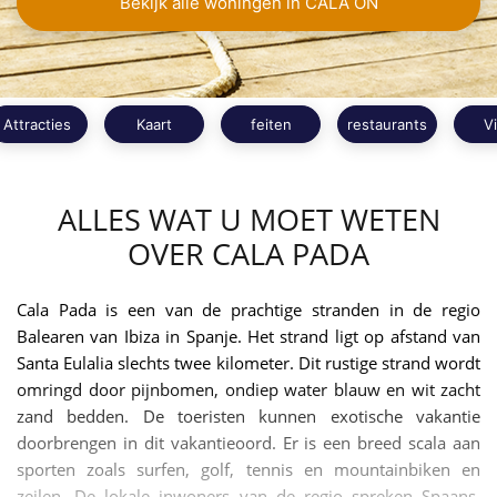
Bekijk alle woningen in CALA ON
Attracties
Kaart
feiten
restaurants
V
ALLES WAT U MOET WETEN
OVER CALA PADA
Cala Pada is een van de prachtige stranden in de regio
Balearen van Ibiza in Spanje. Het strand ligt op afstand van
Santa Eulalia slechts twee kilometer. Dit rustige strand wordt
omringd door pijnbomen, ondiep water blauw en wit zacht
zand bedden. De toeristen kunnen exotische vakantie
doorbrengen in dit vakantieoord. Er is een breed scala aan
sporten zoals surfen, golf, tennis en mountainbiken en
zeilen. De lokale inwoners van de regio spreken Spaans.