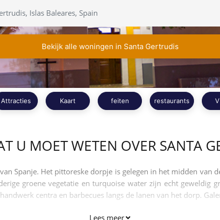
Bekijk alle woningen in Santa Gertrudis
Attracties
Kaart
feiten
restaurants
V
AT U MOET WETEN OVER SANTA G
n van Spanje. Het pittoreske dorpje is gelegen in het midden van 
erige groene vegetatie en turquoise water zijn echt geweldig 
s, handwerk centra en barbecues langs de lanen van het dorp. Gal
Lees meer