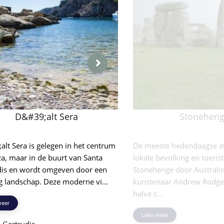
D&#39;alt Sera
Stonehen
lt Sera is gelegen in het centrum
De meeste hedendaagse at
za, maar in de buurt van Santa
lokale bevolking en toeris
dis en wordt omgeven door een
Stonehenge door Australi
g landschap. Deze moderne vi...
kunstenaar Andrew Rodger
halve c...
meer
Lees meer
 Gertrudis