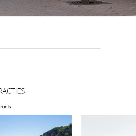
RACTIES
trudis