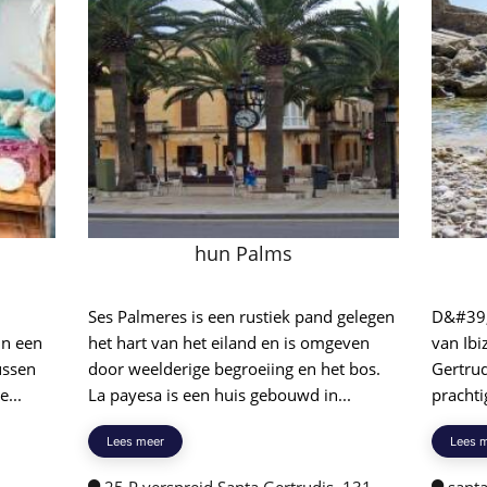
hun Palms
0
Ses Palmeres is een rustiek pand gelegen
D&#39;a
in een
het hart van het eiland en is omgeven
van Ibi
tussen
door weelderige begroeiing en het bos.
Gertru
...
La payesa is een huis gebouwd in...
prachti
Lees meer
Lees 
25 P verspreid Santa Gertrudis, 131,
santa