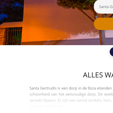
ALLES W
Santa Gertrudis is een dorp in de Ibiza eilande
schoonheid van het eenvoudige dorp. De weeld
spreekt Spaans. Er zijn een aantal winkels, bar
waarde van het dorp.