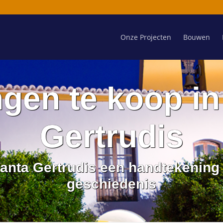
Onze Projecten
Bouwen
gen te koop in
Gertrudis
anta Gertrudis een handtekening 
geschiedenis