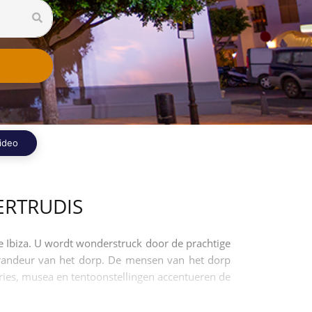
ideo
ERTRUDIS
de Ibiza. U wordt wonderstruck door de prachtige
grandeur van het dorp. De mensen van het dorp
eries, musea en tentoonstellingen accentueren de