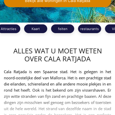
Bekijk alle woningen in Cala Ratjada
Attracties
Kaart
feiten
restaurants
V
ALLES WAT U MOET WETEN
OVER CALA RATJADA
Cala Ratjada is een Spaanse stad. Het is gelegen in het
noord-oostelijke deel van Mallorca. Het is een prachtige stad
die eilanden, schiereiland en alle andere mooie plekjes in en
rond het heeft. Ook is het bekend om zijn vissershaven. Er
zijn witte stranden van fijn zand en prachtige baaien. Al deze
dingen zijn misschien wel genoeg om bezoekers of toeristen
uit de hele wereld. Het strand van dezelfde naam in de stad
is zeer populair onder de bezoekers. Het is een perfecte