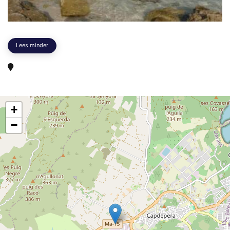
Lees minder
+
−