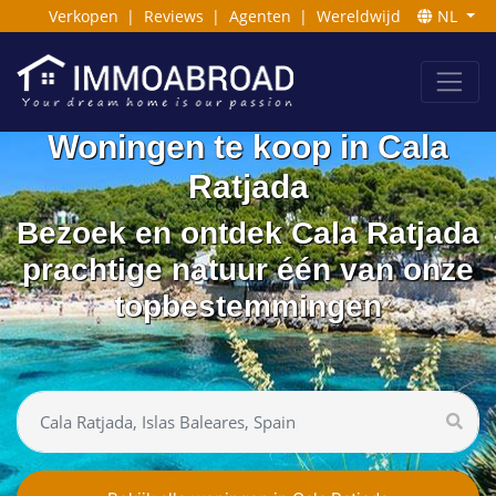
Verkopen
|
Reviews
|
Agenten
|
Wereldwijd
NL
Woningen te koop in Cala
Ratjada
Bezoek en ontdek Cala Ratjada
prachtige natuur één van onze
topbestemmingen