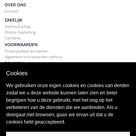
OVER ONS
Contact
ZAKELIJK
Vennootschap
Online marketing
Carrières
VOORWAARDEN
Privacybeleid-disclaimer
Algemene voorwaarden verhuur
BOUWEN
Projecten
Cookies
KOPEN
Uw huis kopen
We gebruiken onze eigen cookies en cookies van derden
Verkopen
zodat we u deze website kunnen laten zien en beter
Hypotheek
begrijpen hoe u deze gebruikt, met het oog op het
Zoekservice
verbeteren van de diensten die we aanbieden. Als u
BLOGGEN
doorgaat met browsen, gaan we ervan uit dat u de
bloggen
cookies hebt geaccepteerd.
Wereldwijde regio's
Populaire zoekopdrachten