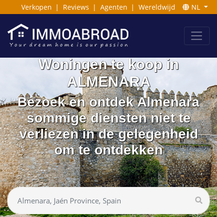
Verkopen
|
Reviews
|
Agenten
|
Wereldwijd
NL
Woningen te koop in
ALMENARA
Bezoek en ontdek Almenara
sommige diensten niet te
verliezen in de gelegenheid
om te ontdekken