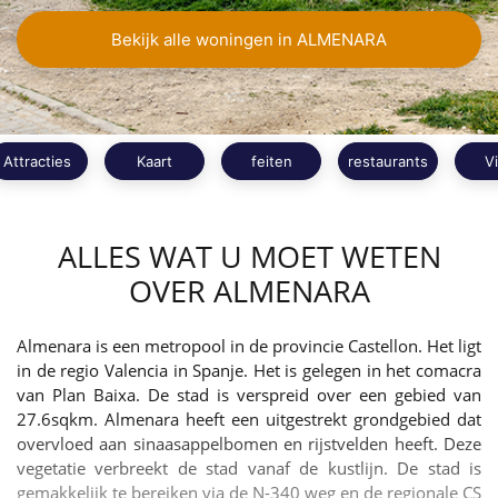
Bekijk alle woningen in ALMENARA
Attracties
Kaart
feiten
restaurants
V
ALLES WAT U MOET WETEN
OVER ALMENARA
Almenara is een metropool in de provincie Castellon. Het ligt
in de regio Valencia in Spanje. Het is gelegen in het comacra
van Plan Baixa. De stad is verspreid over een gebied van
27.6sqkm. Almenara heeft een uitgestrekt grondgebied dat
overvloed aan sinaasappelbomen en rijstvelden heeft. Deze
vegetatie verbreekt de stad vanaf de kustlijn. De stad is
gemakkelijk te bereiken via de N-340 weg en de regionale CS