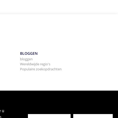
BLOGGEN
bloggen
Wereldwijde regio's
Populaire zoekopdrachten
e u
n