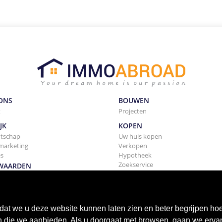
ONS
BOUWEN
t
Projecten
JK
KOPEN
tschap
Uw huis kopen
marketing
Verkopen
es
Hypotheek
Zoekservice
WAARDEN
beleid-disclaimer
ne voorwaarden verhuur
at we u deze website kunnen laten zien en beter begrijpen ho
en die we aanbieden. Als u doorgaat met browsen, gaan we erva