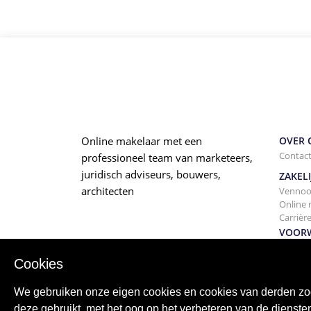
Online makelaar met een
OVER 
Contac
professioneel team van marketeers,
juridisch adviseurs, bouwers,
ZAKELI
architecten
Vennoo
Online 
Carrièr
VOOR
Privacy
Algeme
Cookies
We gebruiken onze eigen cookies en cookies van derden zod
deze gebruikt, met het oog op het verbeteren van de dienst