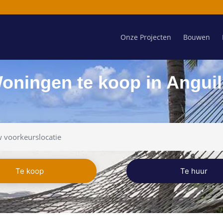
Onze Projecten
Bouwen
oningen te koop in Anguil
Te koop
Te huur