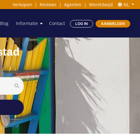
Verkopen
|
Reviews
|
Agenten
|
Wereldwijd
NL
Blog
Informatie
Contact
LOG IN
AANMELDEN
stad