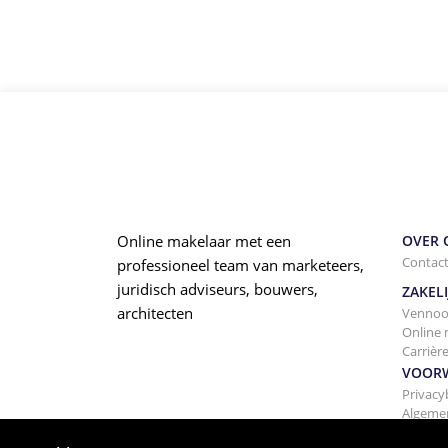
Online makelaar met een
OVER 
Contac
professioneel team van marketeers,
juridisch adviseurs, bouwers,
ZAKELI
architecten
Vennoo
Online 
Carrièr
VOOR
Privacy
Algeme