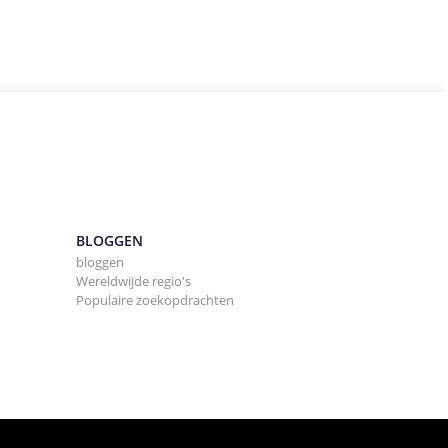
BLOGGEN
bloggen
Wereldwijde regio's
Populaire zoekopdrachten