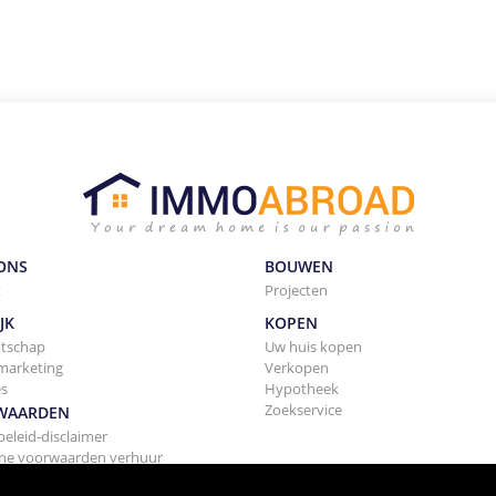
ONS
BOUWEN
t
Projecten
JK
KOPEN
tschap
Uw huis kopen
marketing
Verkopen
es
Hypotheek
Zoekservice
WAARDEN
beleid-disclaimer
ne voorwaarden verhuur