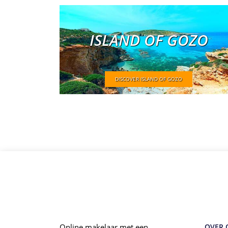
ISLAND OF GOZO
DISCOVER ISLAND OF GOZO
Online makelaar met een
OVER 