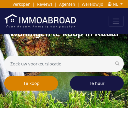
Verkopen
|
Reviews
|
Agenten
|
Wereldwijd
NL
Woningen te koop in Kauai
Te koop
Te huur