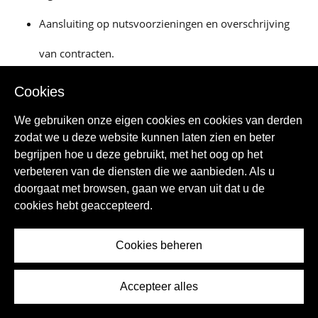
Aansluiting op nutsvoorzieningen en overschrijving
van contracten.
Aangeven van je woning bij de gemeente voor
Cookies
belastingen en heffingen.
We gebruiken onze eigen cookies en cookies van derden
zodat we u deze website kunnen laten zien en beter
Laat je adviseren door een fiscalist of administratiekantoor
begrijpen hoe u deze gebruikt, met het oog op het
met ervaring in Spaans vastgoed om alles correct te regelen.
verbeteren van de diensten die we aanbieden. Als u
Leven in je zelfgebouwde
doorgaat met browsen, gaan we ervan uit dat u de
cookies hebt geaccepteerd.
Spaanse droomhuis
Cookies beheren
Na de intensieve periode van ontwerpen, bouwen en
afwerken, begint het echte genieten. Wonen in je eigen huis
Accepteer alles
in Spanje betekent leven op jouw voorwaarden, in een
omgeving die volledig aansluit bij je wensen en levensstijl.