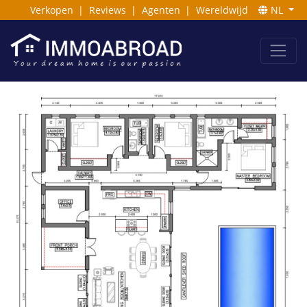
Verkopen
|
Reviews
|
Agenten
|
Wereldwijd
NL