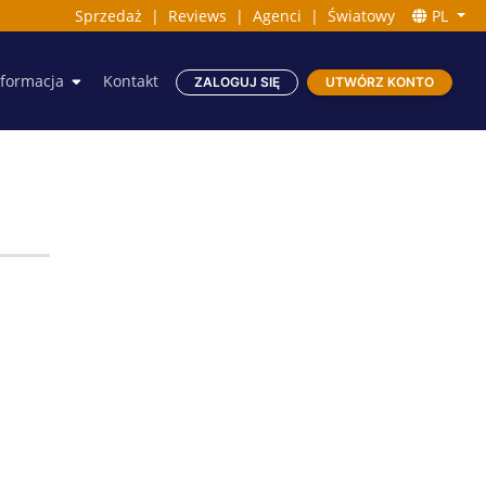
Sprzedaż
|
Reviews
|
Agenci
|
Światowy
PL
nformacja
Kontakt
ZALOGUJ SIĘ
UTWÓRZ KONTO