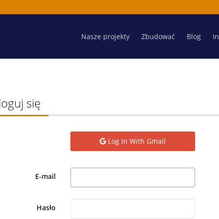
Nasze projekty
Zbudować
Blog
I
loguj się
Log In With Gmail
E-mail
Hasło