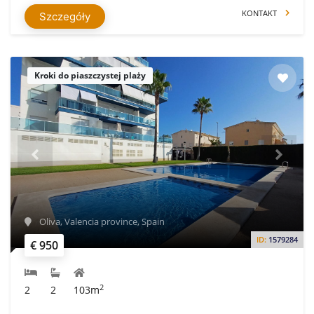
KONTAKT
Szczegóły
Kroki do piaszczystej plaży
Oliva, Valencia province, Spain
ID:
1579284
€ 950
2
2
2
103m