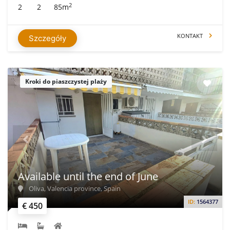
2
2
2
85m
KONTAKT
Szczegóły
Kroki do piaszczystej plaży
Available until the end of June
Oliva, Valencia province, Spain
ID:
1564377
€ 450