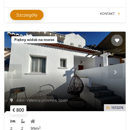
KONTAKT
Szczegóły
Piękny widok na morze
Ador, Valencia province, Spain
ID:
1572276
€ 800
2
2
2
99m