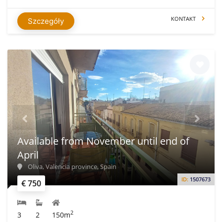
KONTAKT
Szczegóły
Available from November until end of
April
Oliva, Valencia province, Spain
ID:
1507673
€ 750
2
3
2
150m