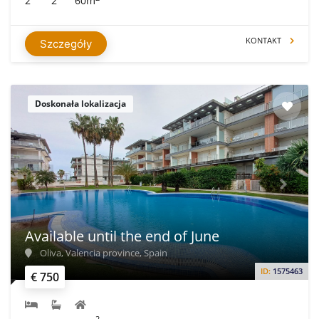
2
2
60m
KONTAKT
Szczegóły
Doskonała lokalizacja
Available until the end of June
Oliva, Valencia province, Spain
ID:
1575463
€ 750