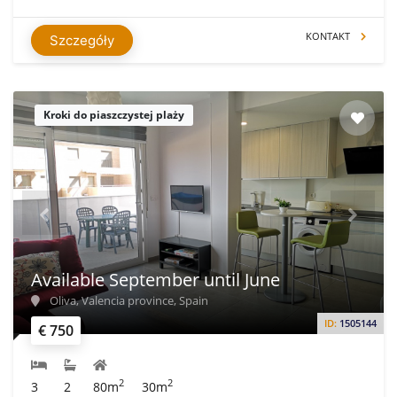
KONTAKT
Szczegóły
Kroki do piaszczystej plaży
Available September until June
Oliva, Valencia province, Spain
ID:
1505144
€ 750
2
2
3
2
80m
30m