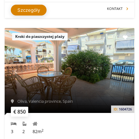
KONTAKT
Szczegóły
Kroki do piaszczystej plaży
Oliva, Valencia province, Spain
ID:
1604726
€ 850
2
3
2
82m