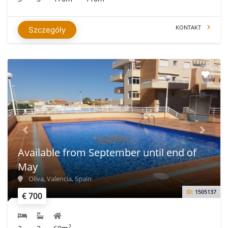
KONTAKT
Szczegóły
Available from September until end of
May
Oliva, Valencia, Spain
ID:
1505137
€ 700
2