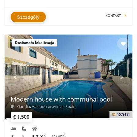
KONTAKT
Szczegóły
Doskonała lokalizacja
Modern house with communal pool
Gandía, Valencia province, Spain
ID:
1579181
€ 1.500
2
2
3
3
170m
110m