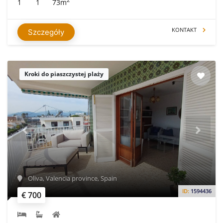
2
1
1
73m
KONTAKT
Szczegóły
Kroki do piaszczystej plaży
Oliva, Valencia province, Spain
ID:
1594436
€ 700