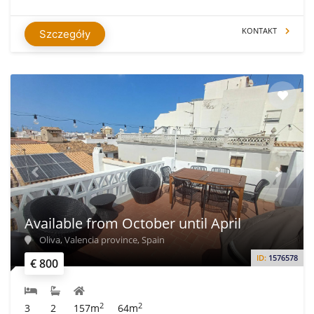
KONTAKT
Szczegóły
Available from October until April
Oliva, Valencia province, Spain
ID:
1576578
€ 800
2
2
3
2
157m
64m