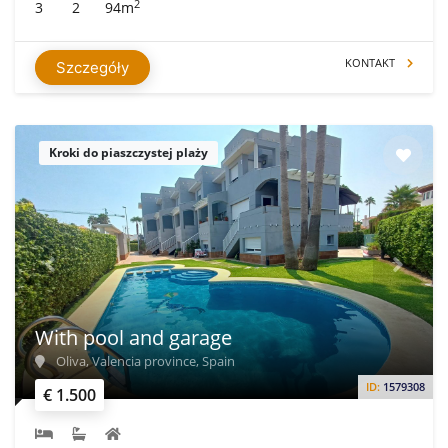
2
3
2
94m
KONTAKT
Szczegóły
Kroki do piaszczystej plaży
With pool and garage
Oliva, Valencia province, Spain
ID:
1579308
€ 1.500