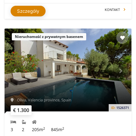
KONTAKT
Szczegóły
Nieruchomość z prywatnym basenem
Oliva, Valencia province, Spain
ID:
1526371
€ 1.300
2
2
3
2
205m
845m