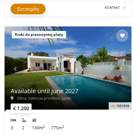
KONTAKT
Szczegóły
Kroki do piaszczystej plaży
Available until June 2027
Oliva, Valencia province, Spain
ID:
1551918
€ 1.200
2
2
3
2
130m
775m