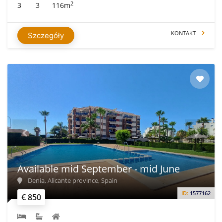
2
3
3
116m
KONTAKT
Szczegóły
Available mid September - mid June
Denia, Alicante province, Spain
ID:
1577162
€ 850