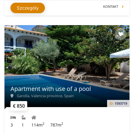
KONTAKT
Szczegóły
Apartment with use of a pool
Gandía, Valencia province, Spain
ID:
1593719
€ 850
2
2
3
1
114m
787m