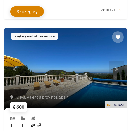
KONTAKT
Szczegóły
Piękny widok na morze
Oliva, Valencia province, Spain
ID:
1601832
€ 600
2
1
1
45m