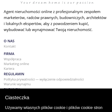
Agent nieruchomości online z profesjonalnym zespołem
marketerów, radców prawnych, budowniczych, architektów
i lokalnych ekspertów, aby z powodzeniem kupić,
wybudować lub wynajmować Twoją nieruchomość.
O NAS
Kontakt
FIRMA
Współpraca
Marketing online
Kariera
REGULAMIN
Polityka prywatności — wyłączenie odpowiedzialności
Warunki wynajmu
BUDYNEK
Projektowanie
Ciasteczka
KUPNO I SPRZEDAŻ
Kupowanie domu
Używamy własnych plików cookie i plików cookie stron