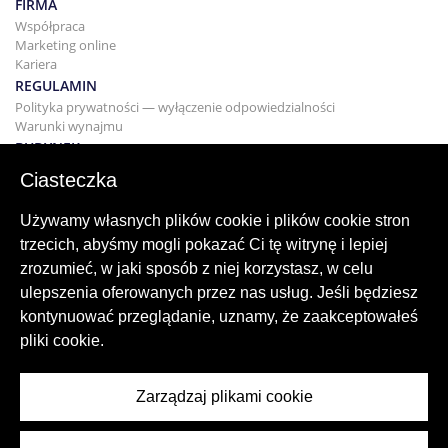
FIRMA
Współpraca
Marketing online
Kariera
REGULAMIN
Polityka prywatności — wyłączenie odpowiedzialności
Warunki wynajmu
BUDYNEK
Projektowanie
Ciasteczka
KUPNO I SPRZEDAŻ
Kupowanie domu
Używamy własnych plików cookie i plików cookie stron
Sprzedaż
trzecich, abyśmy mogli pokazać Ci tę witrynę i lepiej
Hipoteka
zrozumieć, w jaki sposób z niej korzystasz, w celu
Usługa wyszukiwania
ulepszenia oferowanych przez nas usług. Jeśli będziesz
BLOG
kontynuować przeglądanie, uznamy, że zaakceptowałeś
Blog
pliki cookie.
Regiony na całym świecie
Popularne wyszukiwania
Zarządzaj plikami cookie