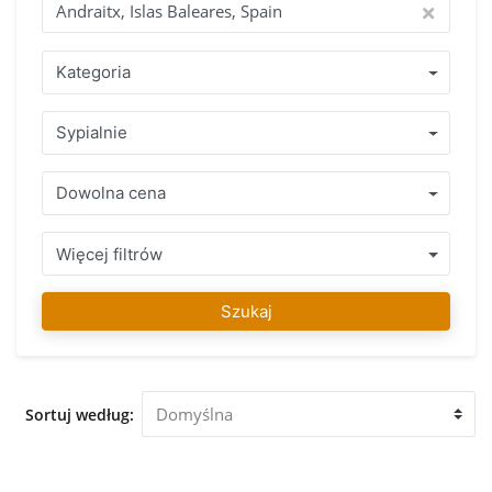
chwili, jeśli masz pytania. Znalezienie Twojego
wymarzonego domu to nasza pasja! Dlaczego warto kupić
poprzez IMMO Abroad? Skorzystaj z ponad 15-letnegodo
Kategoria
świadczenia z zespołem specjalistow, którzy mówią w
Twoim języku i swietnie znaja zasady i reguły obowiązujące
Sypialnie
w kraju, w którym chcesz kupić swó nieruchomość. Zakres
zadbanych nieruchomość w Andraitx, Islas Baleares, Spain
lub w bezpośredniej okolicy z uczciwą porada prfesjonalisty
Dowolna cena
gwarantuje podjecie prawidlowej decyzji. Po znalezieniu
swojego ulubionego nieruchomość można na nas liczyć aby
zakupic posiadlos, w trakcie calego procesu i także długo po
Więcej filtrów
tym, mozemy Państwu pomóc w razie potrzeby. Nasz zespół
IMMO Abroad życzy dużo zabawy w znalezieniu swojego
Szukaj
ulubionego nieruchomość w Andraitx, Islas Baleares, Spain.
Zapraszamy do naszego biura w Andraitx, Islas Baleares,
Spain aby doradzić i pomóc Ci oglądnac nieruchomości
który został przez Ciebie wybrany.
Sortuj według: