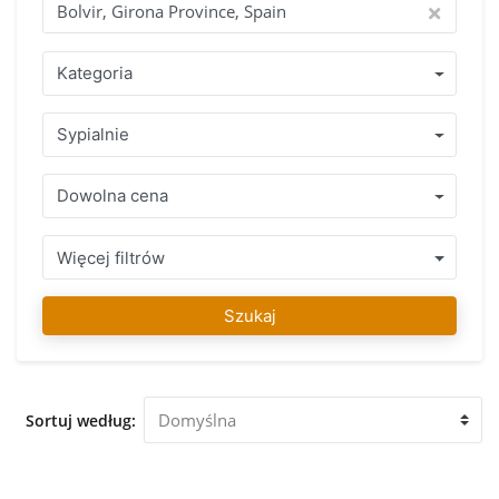
chwili, jeśli masz pytania. Znalezienie Twojego
wymarzonego domu to nasza pasja! Dlaczego warto kupić
poprzez IMMO Abroad? Skorzystaj z ponad 15-letnegodo
Kategoria
świadczenia z zespołem specjalistow, którzy mówią w
Twoim języku i swietnie znaja zasady i reguły obowiązujące
Sypialnie
w kraju, w którym chcesz kupić swó nieruchomość. Zakres
zadbanych nieruchomość w Bolvir, Girona Province, Spain
lub w bezpośredniej okolicy z uczciwą porada prfesjonalisty
Dowolna cena
gwarantuje podjecie prawidlowej decyzji. Po znalezieniu
swojego ulubionego nieruchomość można na nas liczyć aby
zakupic posiadlos, w trakcie calego procesu i także długo po
Więcej filtrów
tym, mozemy Państwu pomóc w razie potrzeby. Nasz zespół
IMMO Abroad życzy dużo zabawy w znalezieniu swojego
Szukaj
ulubionego nieruchomość w Bolvir, Girona Province, Spain.
Zapraszamy do naszego biura w Bolvir, Girona Province,
Spain aby doradzić i pomóc Ci oglądnac nieruchomości
który został przez Ciebie wybrany.
Sortuj według: