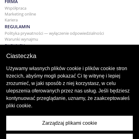
FIRMA
Współpraca
Marketing online
Kariera
REGULAMIN
Polityka prywatności — wyłączenie odpowiedzialności
Warunki wynajmu
BUDYNEK
Projektowanie
Ciasteczka
KUPNO I SPRZEDAŻ
Kupowanie domu
Używamy własnych plików cookie i plików cookie stron
Sprzedaż
trzecich, abyśmy mogli pokazać Ci tę witrynę i lepiej
Hipoteka
zrozumieć, w jaki sposób z niej korzystasz, w celu
Usługa wyszukiwania
ulepszenia oferowanych przez nas usług. Jeśli będziesz
BLOG
kontynuować przeglądanie, uznamy, że zaakceptowałeś
Blog
pliki cookie.
Regiony na całym świecie
Popularne wyszukiwania
Zarządzaj plikami cookie