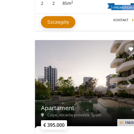
2
2
2
85m
KONTAKT
Szczegóły
Apartament
Calpe, Alicante province, Spain
ID:
15825
€ 395.000