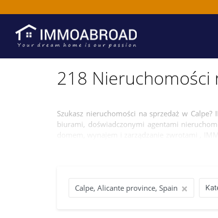
218 Nieruchomości 
Szukasz nieruchomości na sprzedaż w Calpe?
biurami, doświadczonymi agentami nieruchomoś
domem, wynajem i zarządzanie zwrotami , IMMO
domem w Calpe bez żadnych zmartwień.
Kat