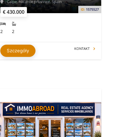
Calpe, Alicante province, Spain
ID:
1575527
€ 430.000
2
2
KONTAKT
Szczegóły