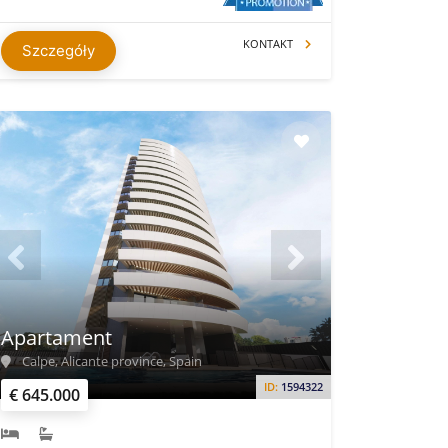
KONTAKT
Szczegóły
Apartament
Calpe, Alicante province, Spain
ID:
1594322
€ 645.000