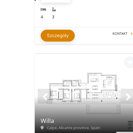
4
3
KONTAKT
Szczegóły
Willa
Calpe, Alicante province, Spain