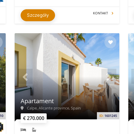
KONTAKT
Szczegóły
Apartament
Calpe, Alicante province, Spain
10
ID:
1601245
€ 270.000