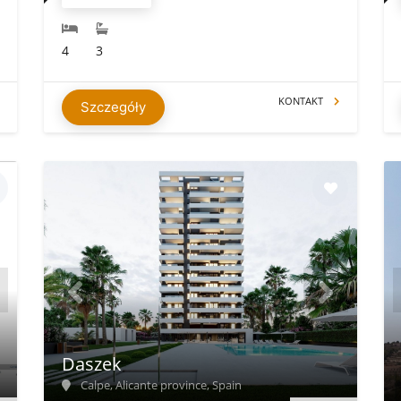
4
3
KONTAKT
Szczegóły
Daszek
Calpe, Alicante province, Spain