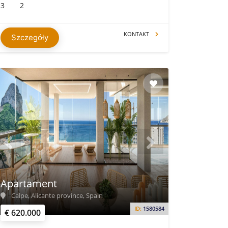
3
2
KONTAKT
Szczegóły
Apartament
Calpe, Alicante province, Spain
ID:
1580584
€ 620.000