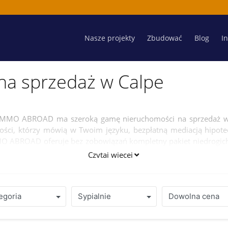
Nasze projekty
Zbudować
Blog
I
na sprzedaż w Calpe
 IMMO ABROAD ma szeroką gamę nieruchomości na sprzedaż w 
ci, którzy mówią w Twoim języku, bezpłatną mediacją hipotecz
 ABROAD oferuje bez zobowiązań kompletny pakiet niedrogich 
Czytaj więcej
egoria
Sypialnie
Dowolna cena