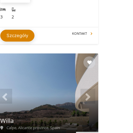
3
2
KONTAKT
Szczegóły
Willa
Calpe, Alicante province, Spain