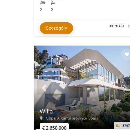
2
2
KONTAKT
Szczegóły
Willa
Calpe, Alicante province, Spain
ID:
15797
€ 2.650.000