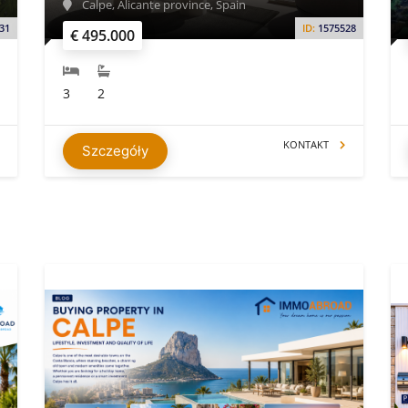
Calpe, Alicante province, Spain
31
ID:
1575528
€ 495.000
3
2
KONTAKT
Szczegóły