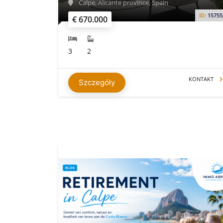
Calpe, Alicante province, Spain
ID:
15755
€ 670.000
3
2
KONTAKT
Szczegóły