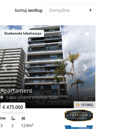
Sortuj według:
Doskonała lokalizacja
Apartament
Calpe, Alicante province, Spain
ID:
1573802
€ 475.000
2
3
2
123m