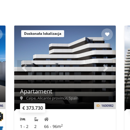
Doskonała lokalizacja
Apartament
Calpe, Alicante province, Spain
46
ID:
1600982
€ 373.730
2
1 - 2
2
66 - 96m