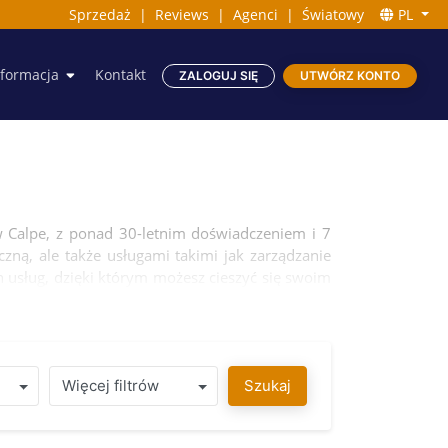
Sprzedaż
|
Reviews
|
Agenci
|
Światowy
PL
nformacja
Kontakt
ZALOGUJ SIĘ
UTWÓRZ KONTO
Calpe, z ponad 30-letnim doświadczeniem i 7
ną, ale także usługami takimi jak zarządzanie
usług, dzięki którym możesz cieszyć się swoim
Więcej filtrów
Szukaj