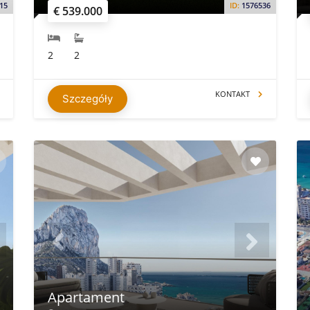
15
ID:
1576536
€ 539.000
2
2
KONTAKT
Szczegóły
Apartament