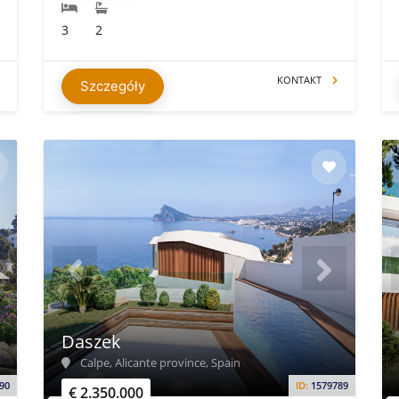
3
2
KONTAKT
Szczegóły
Daszek
Calpe, Alicante province, Spain
90
ID:
1579789
€ 2.350.000