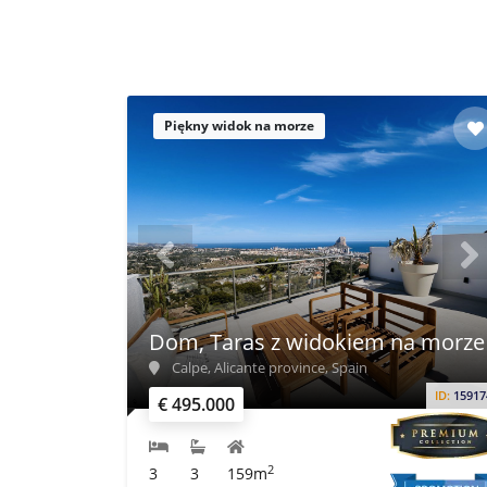
Piękny widok na morze
Dom, Taras z widokiem na morze
Calpe, Alicante province, Spain
ID:
15917
€ 495.000
2
3
3
159m