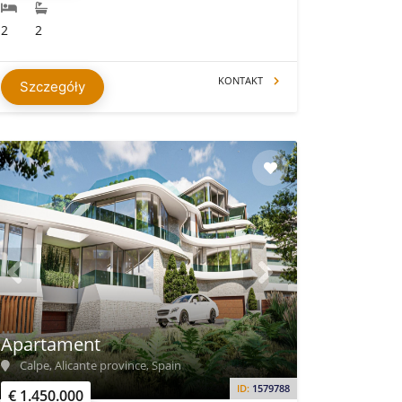
2
2
KONTAKT
Szczegóły
Apartament
Calpe, Alicante province, Spain
ID:
1579788
€ 1.450.000