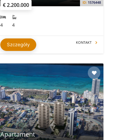
ID:
1576448
€ 2.200.000
4
4
KONTAKT
Szczegóły
Apartament