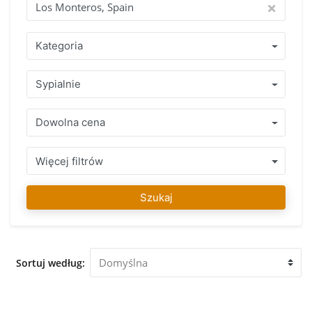
Znalezienie Twojego wymarzonego domu to nasza pasja!
Dlaczego warto kupić poprzez IMMO Abroad? Skorzystaj z
ponad 15-letnegodo świadczenia z zespołem specjalistow,
Kategoria
którzy mówią w Twoim języku i swietnie znaja zasady i
reguły obowiązujące w kraju, w którym chcesz kupić swó
Sypialnie
nieruchomość. Zakres zadbanych nieruchomość w Los
Monteros, Spain lub w bezpośredniej okolicy z uczciwą
porada prfesjonalisty gwarantuje podjecie prawidlowej
Dowolna cena
decyzji. Po znalezieniu swojego ulubionego nieruchomość
można na nas liczyć aby zakupic posiadlos, w trakcie calego
procesu i także długo po tym, mozemy Państwu pomóc w
Więcej filtrów
razie potrzeby. Nasz zespół IMMO Abroad życzy dużo
zabawy w znalezieniu swojego ulubionego nieruchomość w
Szukaj
Los Monteros, Spain. Zapraszamy do naszego biura w Los
Monteros, Spain aby doradzić i pomóc Ci oglądnac
nieruchomości który został przez Ciebie wybrany.
Sortuj według: