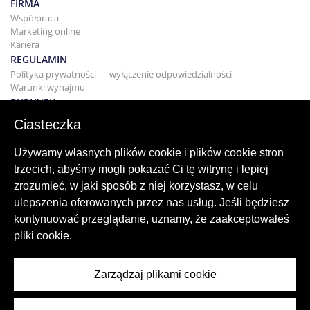
FIRMA
Współpraca
Marketing online
Kariera
REGULAMIN
Polityka prywatności — wyłączenie odpowiedzialności
Warunki wynajmu
BUDYNEK
Projektowanie
Ciasteczka
KUPNO I SPRZEDAŻ
Kupowanie domu
Używamy własnych plików cookie i plików cookie stron
Sprzedaż
trzecich, abyśmy mogli pokazać Ci tę witrynę i lepiej
Hipoteka
zrozumieć, w jaki sposób z niej korzystasz, w celu
Usługa wyszukiwania
ulepszenia oferowanych przez nas usług. Jeśli będziesz
BLOG
kontynuować przeglądanie, uznamy, że zaakceptowałeś
Blog
pliki cookie.
Regiony na całym świecie
Popularne wyszukiwania
Zarządzaj plikami cookie