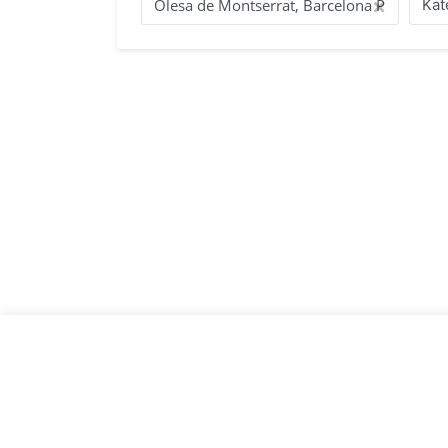
oglądnac nieruchomości który został przez Cieb
Kat