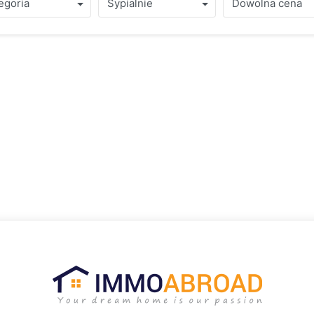
ie wybrany.
egoria
Sypialnie
Dowolna cena