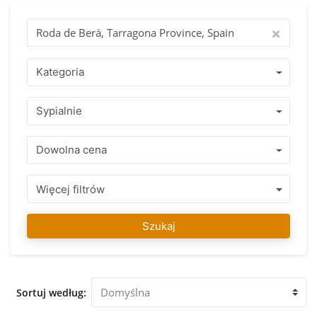
nieruchomość za granica. Rozpocznij swoje poszukiwania ze
spokojem i jeden z naszych agentów moze sie z Toba
skontaktowac w każdej chwili, jeśli masz pytania.
Znalezienie Twojego wymarzonego domu to nasza pasja!
Dlaczego warto kupić poprzez IMMO Abroad? Skorzystaj z
Kategoria
ponad 15-letnegodo świadczenia z zespołem specjalistow,
którzy mówią w Twoim języku i swietnie znaja zasady i
Sypialnie
reguły obowiązujące w kraju, w którym chcesz kupić swó
nieruchomość. Zakres zadbanych nieruchomość w Roda de
Berá, Tarragona Province, Spain lub w bezpośredniej okolicy
Dowolna cena
z uczciwą porada prfesjonalisty gwarantuje podjecie
prawidlowej decyzji. Po znalezieniu swojego ulubionego
nieruchomość można na nas liczyć aby zakupic posiadlos, w
Więcej filtrów
trakcie calego procesu i także długo po tym, mozemy
Państwu pomóc w razie potrzeby. Nasz zespół IMMO
Szukaj
Abroad życzy dużo zabawy w znalezieniu swojego
ulubionego nieruchomość w Roda de Berá, Tarragona
Province, Spain. Zapraszamy do naszego biura w Roda de
Berá, Tarragona Province, Spain aby doradzić i pomóc Ci
Sortuj według:
oglądnac nieruchomości który został przez Ciebie wybrany.