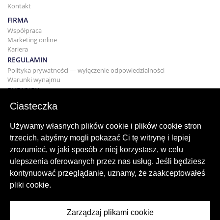
Kontakt
FIRMA
Współpraca
Marketing online
Kariera
REGULAMIN
Polityka prywatności — wyłączenie odpowiedzialności
Warunki wynajmu
BUDYNEK
Projektowanie
Ciasteczka
KUPNO I SPRZEDAŻ
Kupowanie domu
Używamy własnych plików cookie i plików cookie stron
Sprzedaż
trzecich, abyśmy mogli pokazać Ci tę witrynę i lepiej
Hipoteka
zrozumieć, w jaki sposób z niej korzystasz, w celu
Usługa wyszukiwania
ulepszenia oferowanych przez nas usług. Jeśli będziesz
BLOG
kontynuować przeglądanie, uznamy, że zaakceptowałeś
Blog
pliki cookie.
Regiony na całym świecie
Popularne wyszukiwania
Zarządzaj plikami cookie