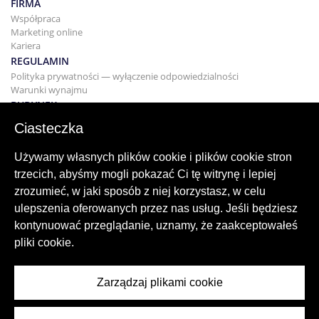
FIRMA
Współpraca
Marketing online
Kariera
REGULAMIN
Polityka prywatności — wyłączenie odpowiedzialności
Warunki wynajmu
BUDYNEK
Projektowanie
Ciasteczka
KUPNO I SPRZEDAŻ
Kupowanie domu
Używamy własnych plików cookie i plików cookie stron
Sprzedaż
trzecich, abyśmy mogli pokazać Ci tę witrynę i lepiej
Hipoteka
zrozumieć, w jaki sposób z niej korzystasz, w celu
Usługa wyszukiwania
ulepszenia oferowanych przez nas usług. Jeśli będziesz
BLOG
kontynuować przeglądanie, uznamy, że zaakceptowałeś
Blog
pliki cookie.
Regiony na całym świecie
Popularne wyszukiwania
Zarządzaj plikami cookie