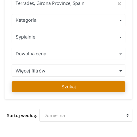
chwili, jeśli masz pytania. Znalezienie Twojego
wymarzonego domu to nasza pasja! Dlaczego warto kupić
poprzez IMMO Abroad? Skorzystaj z ponad 15-letnegodo
Kategoria
świadczenia z zespołem specjalistow, którzy mówią w
Twoim języku i swietnie znaja zasady i reguły obowiązujące
Sypialnie
w kraju, w którym chcesz kupić swó nieruchomość. Zakres
zadbanych nieruchomość w Terrades, Girona Province,
Spain lub w bezpośredniej okolicy z uczciwą porada
Dowolna cena
prfesjonalisty gwarantuje podjecie prawidlowej decyzji. Po
znalezieniu swojego ulubionego nieruchomość można na
nas liczyć aby zakupic posiadlos, w trakcie calego procesu i
Więcej filtrów
także długo po tym, mozemy Państwu pomóc w razie
potrzeby. Nasz zespół IMMO Abroad życzy dużo zabawy w
Szukaj
znalezieniu swojego ulubionego nieruchomość w Terrades,
Girona Province, Spain. Zapraszamy do naszego biura w
Terrades, Girona Province, Spain aby doradzić i pomóc Ci
oglądnac nieruchomości który został przez Ciebie wybrany.
Sortuj według: