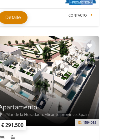
CONTACTO
Detalle
Apartamento
Pilar de la Horadada, Alicante province, Spain
ID:
1594015
€ 291.500