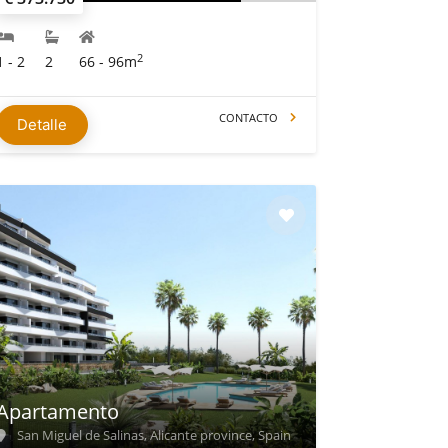
2
1 - 2
2
66 - 96m
CONTACTO
Detalle
Apartamento
San Miguel de Salinas, Alicante province, Spain