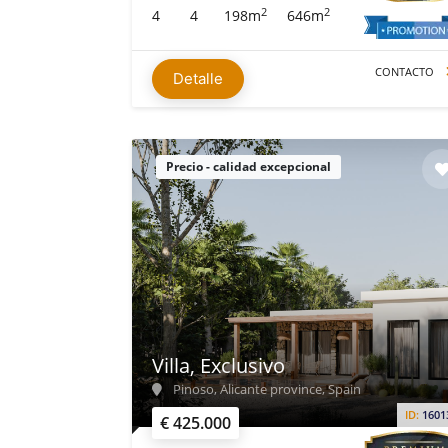
2
2
4
4
198m
646m
CONTACTO
Detalle
Precio - calidad excepcional
Villa, Exclusivo
Pinoso, Alicante province, Spain
ID:
1601
€ 425.000