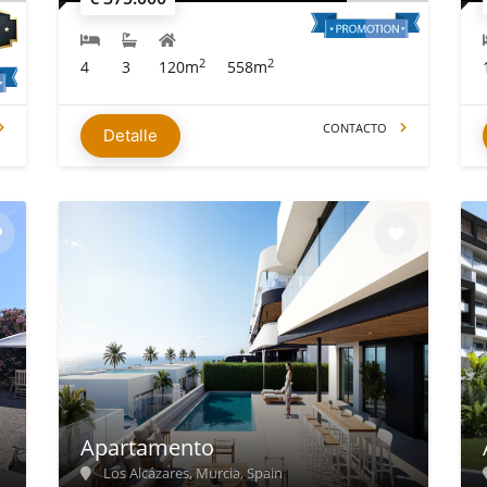
2
2
4
3
120m
558m
CONTACTO
Detalle
Apartamento
Los Alcázares, Murcia, Spain