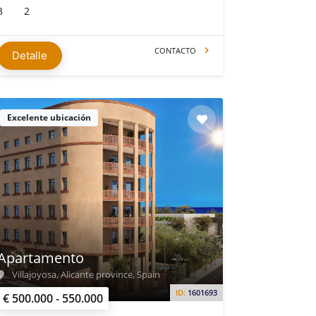
3
2
CONTACTO
Detalle
Excelente ubicación
Apartamento
Villajoyosa, Alicante province, Spain
ID:
1601693
€ 500.000 - 550.000