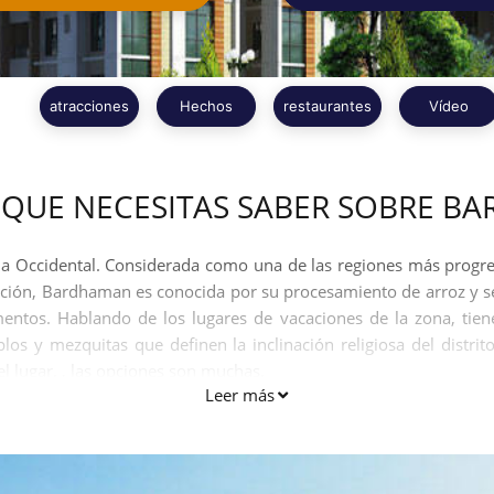
atracciones
Hechos
restaurantes
Vídeo
 QUE NECESITAS SABER SOBRE B
 Occidental. Considerada como una de las regiones más progresi
tación, Bardhaman es conocida por su procesamiento de arroz y se
umentos. Hablando de los lugares de vacaciones de la zona, t
los y mezquitas que definen la inclinación religiosa del distr
l lugar. , las opciones son muchas.
Leer más