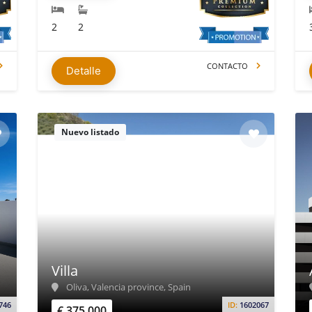
2
2
CONTACTO
Detalle
Nuevo listado
Villa
Oliva, Valencia province, Spain
746
ID:
1602067
€ 375.000