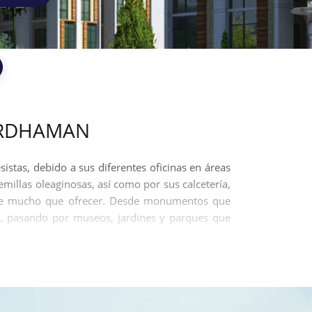
ARDHAMAN
stas, debido a sus diferentes oficinas en áreas
millas oleaginosas, así como por sus calcetería,
iene mucho que ofrecer. Desde monumentos que
ito, pasando por museos, jardines y parques que