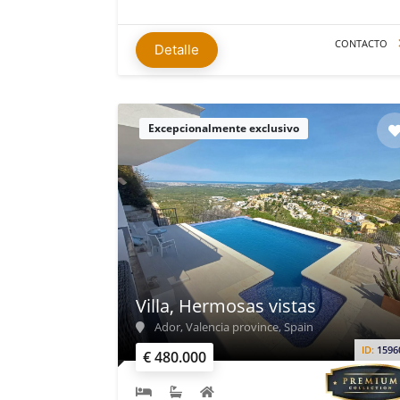
CONTACTO
Detalle
Excepcionalmente exclusivo
Villa, Hermosas vistas
Ador, Valencia province, Spain
ID:
1596
€ 480.000