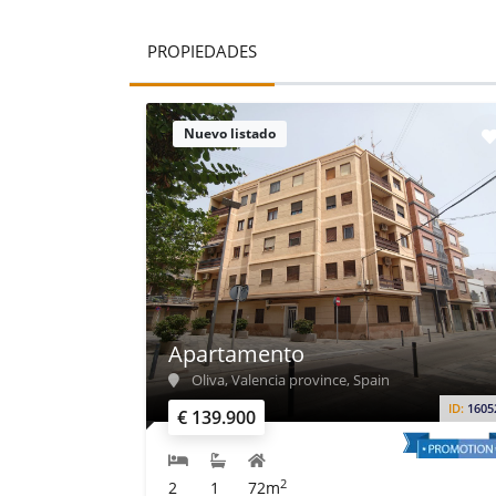
PROPIEDADES
Nuevo listado
Apartamento
Oliva, Valencia province, Spain
ID:
1605
€ 139.900
2
2
1
72m