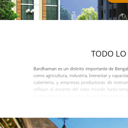
TODO LO
Bardhaman es un distrito importante de Bengala
como agricultura, industria, bienestar y capaci
cubertería, y empresas productoras de instr
reflejan el encanto del viejo mundo hasta temp
ponen énfasis en el sector de entretenimiento de