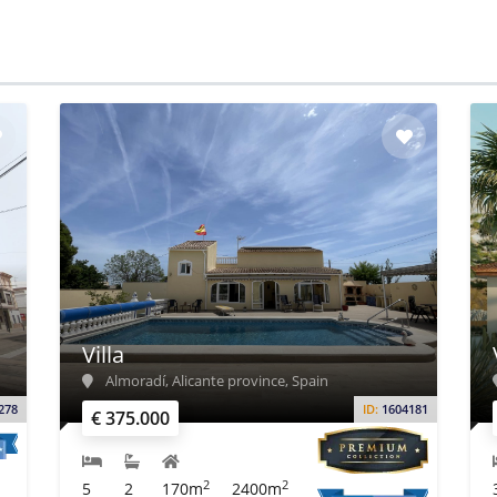
Villa
Almoradí, Alicante province, Spain
278
ID:
1604181
€ 375.000
2
2
5
2
170m
2400m