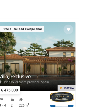
Precio - calidad excepcional
Villa, Exclusivo
Pinoso, Alicante province, Spain
ID:
1601324
€ 475.000
2
3 - 4
2
226m