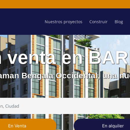
Nuestros proyectos
Construir
Blog
n venta en B
aman Bengala Occidental, una nue
En Venta
En alquiler