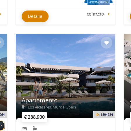
CONTACTO
Detalle
Apartamento
Los Alcázares, Murcia, Spain
064
ID:
1594734
€ 288.900