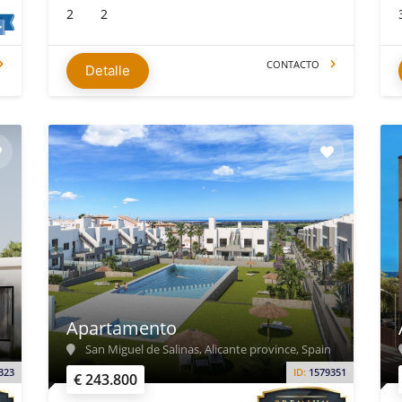
2
2
CONTACTO
Detalle
Apartamento
San Miguel de Salinas, Alicante province, Spain
323
ID:
1579351
€ 243.800