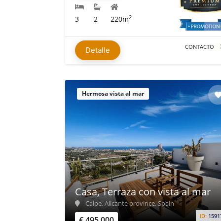
2
3
2
220m
CONTACTO
Detalle
Hermosa vista al mar
Casa, Terraza con vista al mar
Calpe, Alicante province, Spain
ID:
1591
€ 495.000