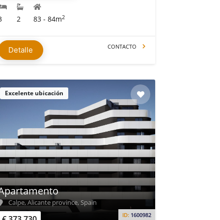
2
3
2
83 - 84m
CONTACTO
Detalle
Excelente ubicación
Apartamento
Calpe, Alicante province, Spain
ID:
1600982
€ 373.730