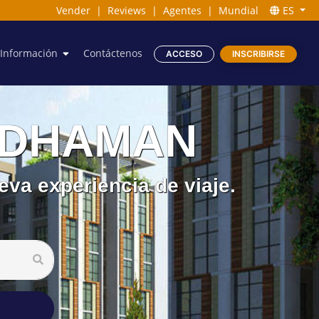
Vender
|
Reviews
|
Agentes
|
Mundial
ES
Información
Contáctenos
ACCESO
INSCRIBIRSE
ARDHAMAN
va experiencia de viaje.