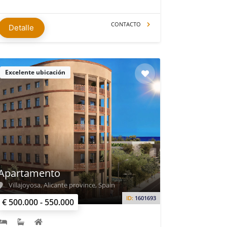
CONTACTO
Detalle
Excelente ubicación
Apartamento
Villajoyosa, Alicante province, Spain
ID:
1601693
€ 500.000 - 550.000