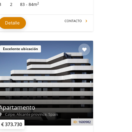
2
3
2
83 - 84m
CONTACTO
Detalle
Excelente ubicación
Apartamento
Calpe, Alicante province, Spain
ID:
1600982
€ 373.730