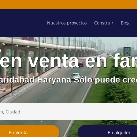
Nuestros proyectos
Construir
Blog
en venta en fa
Faridabad Haryana Sólo puede cre
En Venta
En alquiler