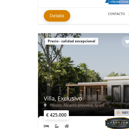
CONTACTO
Detalle
Precio - calidad excepcional
Villa, Exclusivo
Pinoso, Alicante province, Spain
ID:
1601
€ 425.000