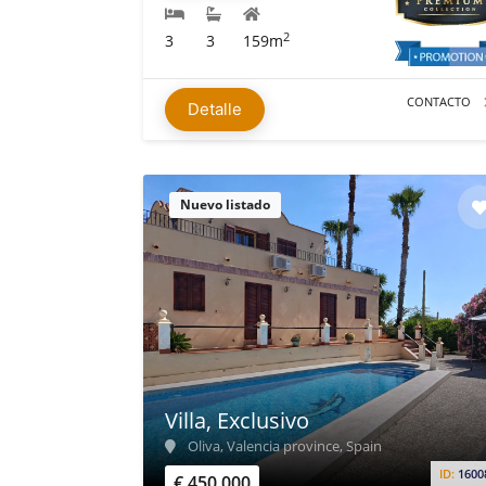
2
3
3
159m
CONTACTO
Detalle
Nuevo listado
Villa, Exclusivo
Oliva, Valencia province, Spain
ID:
1600
€ 450.000