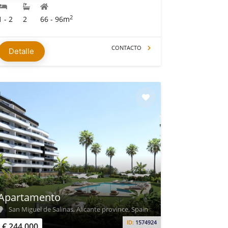
2
1 - 2
2
66 - 96m
CONTACTO
Detalle
Apartamento
San Miguel de Salinas, Alicante province, Spain
ID:
1574924
€ 244.000