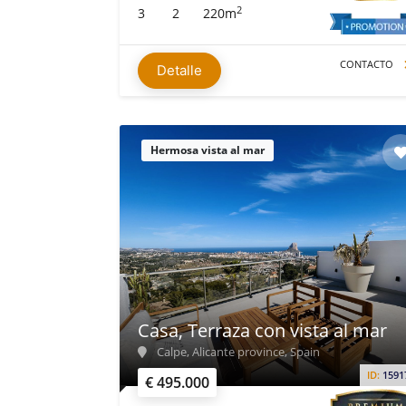
2
3
2
220m
CONTACTO
Detalle
Hermosa vista al mar
Casa, Terraza con vista al mar
Calpe, Alicante province, Spain
ID:
1591
€ 495.000