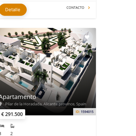
CONTACTO
Detalle
Apartamento
Pilar de la Horadada, Alicante province, Spain
ID:
1594015
€ 291.500
3
2