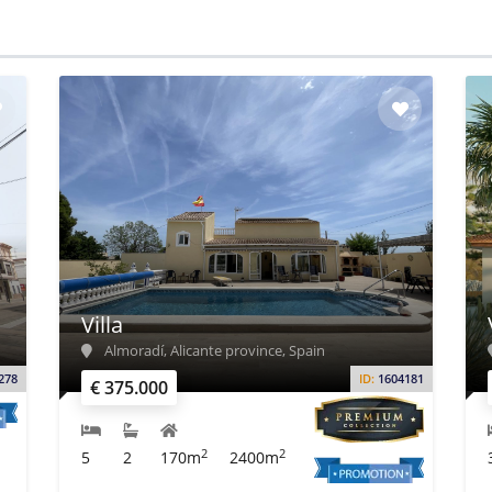
Villa
Almoradí, Alicante province, Spain
278
ID:
1604181
€ 375.000
2
2
5
2
170m
2400m