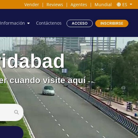
Vender
|
Reviews
|
Agentes
|
Mundial
ES
Información
Contáctenos
ACCESO
INSCRIBIRSE
ridabad
er cuando visite aquí