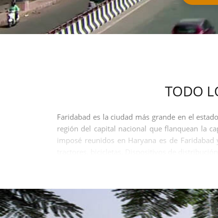
TODO L
Faridabad es la ciudad más grande en el estado 
región del capital nacional que flanquean la 
imposé reunidos en Haryana es de Faridabad y 
tractores, bicicletas, Dispositivos de distribuc