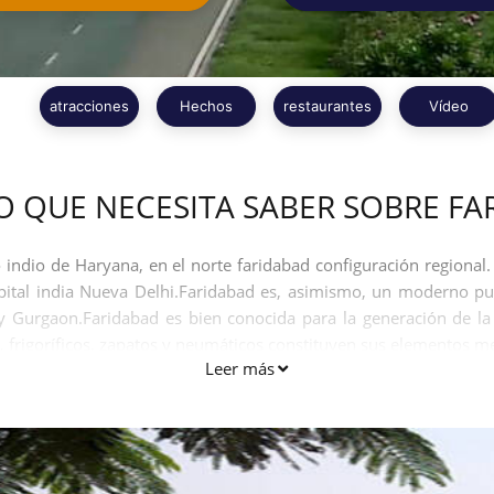
atracciones
Hechos
restaurantes
Vídeo
O QUE NECESITA SABER SOBRE FA
indio de Haryana, en el norte faridabad configuración regional.
capital india Nueva Delhi.Faridabad es, asimismo, un moderno pu
Gurgaon.Faridabad es bien conocida para la generación de la a
ión, frigoríficos, zapatos y neumáticos constituyen sus elementos m
Leer más