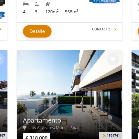
2
2
4
3
120m
558m
CONTACTO
Detalle
Apartamento
Los Alcázares, Murcia, Spain
897
ID:
1594741
€ 318.000