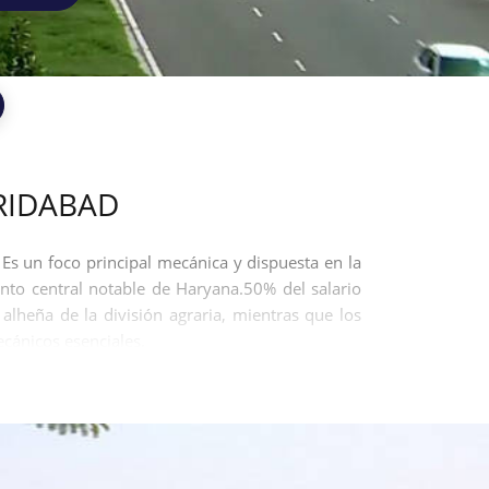
RIDABAD
 Es un foco principal mecánica y dispuesta en la
nto central notable de Haryana.50% del salario
lheña de la división agraria, mientras que los
ecánicos esenciales.