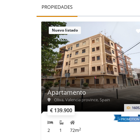
PROPIEDADES
Nuevo listado
Apartamento
Oliva, Valencia province, Spain
ID:
1605
€ 139.900
2
2
1
72m