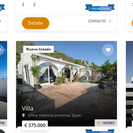
2
2
CONTACTO
Detalle
Nuevo listado
Villa
Oliva, Valencia province, Spain
746
ID:
1602067
€ 375.000