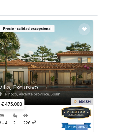
Precio - calidad excepcional
Villa, Exclusivo
Pinoso, Alicante province, Spain
ID:
1601324
€ 475.000
2
3 - 4
2
226m