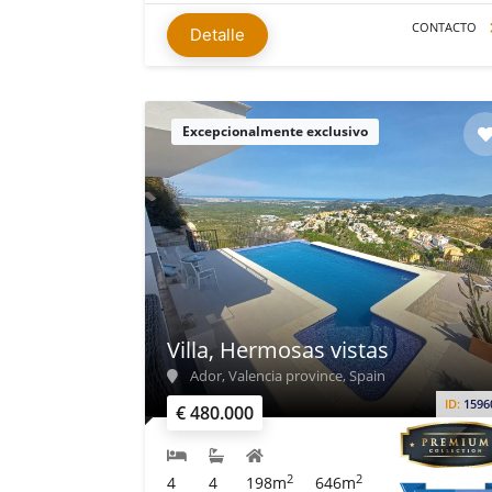
CONTACTO
Detalle
Excepcionalmente exclusivo
Villa, Hermosas vistas
Ador, Valencia province, Spain
ID:
1596
€ 480.000
2
2
4
4
198m
646m