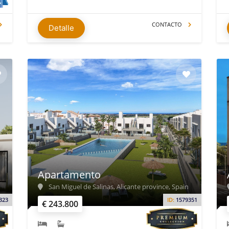
CONTACTO
Detalle
Apartamento
San Miguel de Salinas, Alicante province, Spain
323
ID:
1579351
€ 243.800