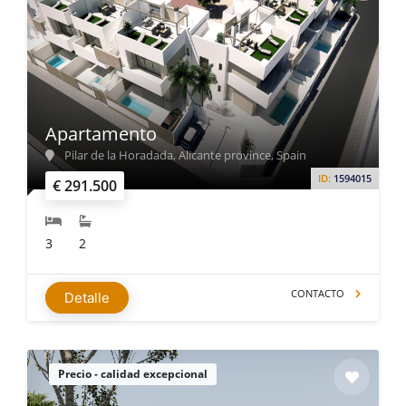
Apartamento
Pilar de la Horadada, Alicante province, Spain
ID:
1594015
€ 291.500
3
2
CONTACTO
Detalle
Precio - calidad excepcional