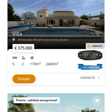
Villa
Almoradí, Alicante province, Spain
ID:
1604181
€ 375.000
2
2
5
2
170m
2400m
CONTACTO
Detalle
Precio - calidad excepcional