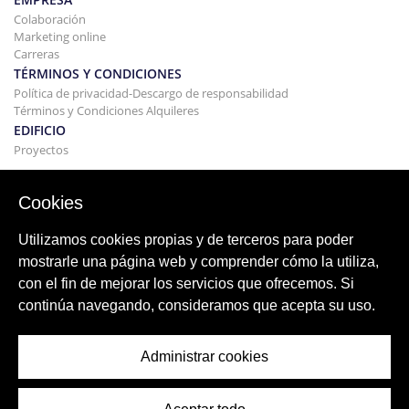
Colaboración
Marketing online
Carreras
TÉRMINOS Y CONDICIONES
Política de privacidad-Descargo de responsabilidad
Términos y Condiciones Alquileres
EDIFICIO
Proyectos
COMPRAR Y VENDER
Comprando tu casa
Cookies
Vender
Hipoteca
Utilizamos cookies propias y de terceros para poder
Servicio de búsqueda
mostrarle una página web y comprender cómo la utiliza,
BLOG
con el fin de mejorar los servicios que ofrecemos. Si
Blog
continúa navegando, consideramos que acepta su uso.
Regiones de todo el mundo
Búsquedas populares
Administrar cookies