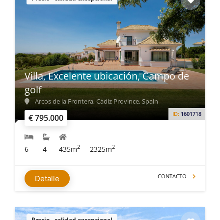
Villa, Excelente ubicación, Campo de
golf
Arcos de la Frontera, Cádiz Province, Spain
ID:
1601718
€ 795.000
2
2
6
4
435m
2325m
CONTACTO
Detalle
Precio - calidad excepcional