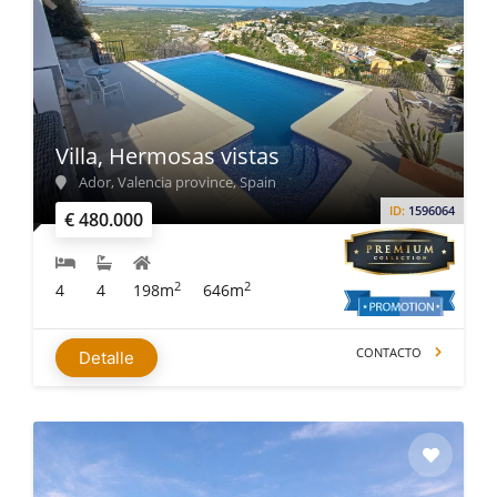
Villa, Hermosas vistas
Ador, Valencia province, Spain
ID:
1596064
€ 480.000
2
2
4
4
198m
646m
CONTACTO
Detalle