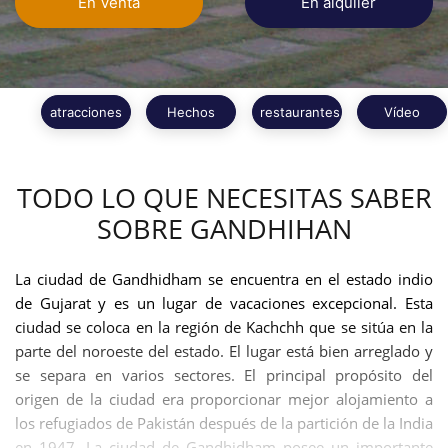
En Venta
En alquiler
atracciones
Hechos
restaurantes
Vídeo
TODO LO QUE NECESITAS SABER
SOBRE GANDHIHAN
La ciudad de Gandhidham se encuentra en el estado indio
de Gujarat y es un lugar de vacaciones excepcional. Esta
ciudad se coloca en la región de Kachchh que se sitúa en la
parte del noroeste del estado. El lugar está bien arreglado y
se separa en varios sectores. El principal propósito del
origen de la ciudad era proporcionar mejor alojamiento a
los refugiados de Pakistán después de la partición de la India
en 1947. La ciudad de Gandhidham posee un importante