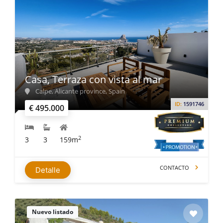
Casa, Terraza con vista al mar
Calpe, Alicante province, Spain
ID:
1591746
€ 495.000
2
3
3
159m
CONTACTO
Detalle
Nuevo listado