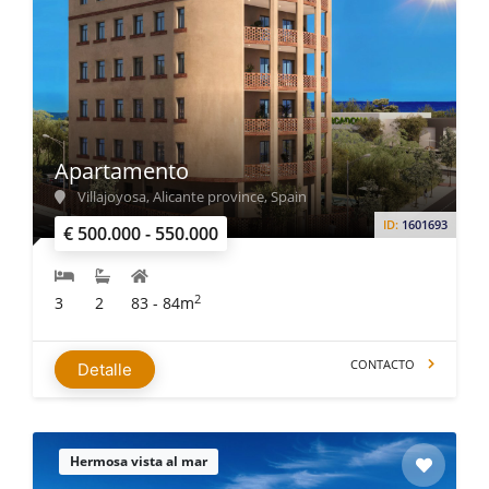
Apartamento
Villajoyosa, Alicante province, Spain
ID:
1601693
€ 500.000 - 550.000
2
3
2
83 - 84m
CONTACTO
Detalle
Hermosa vista al mar