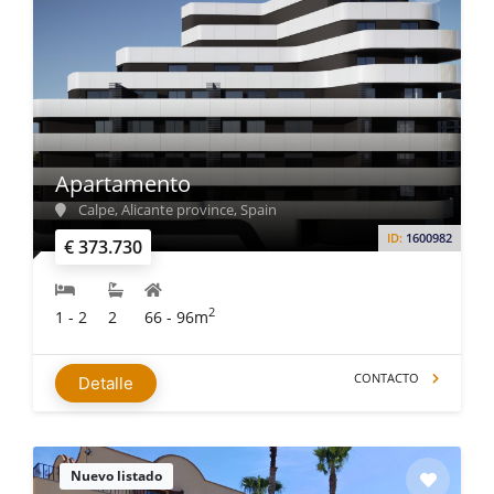
Apartamento
Calpe, Alicante province, Spain
ID:
1600982
€ 373.730
2
1 - 2
2
66 - 96m
CONTACTO
Detalle
Nuevo listado