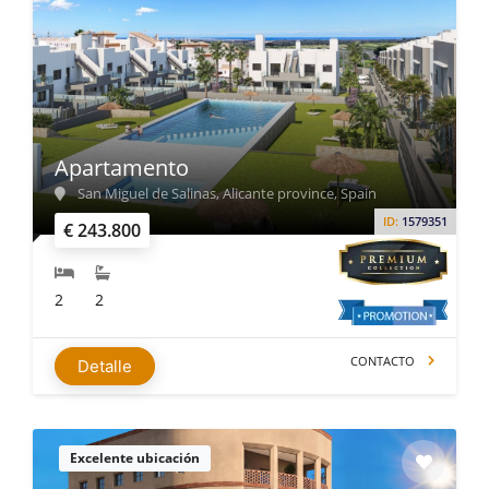
Apartamento
San Miguel de Salinas, Alicante province, Spain
ID:
1579351
€ 243.800
2
2
CONTACTO
Detalle
Excelente ubicación