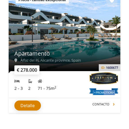
Apartamento
Alfaz del Pí, Alicante province, Spain
ID:
1600677
€ 278.000
2
2 - 3
2
71 - 75m
CONTACTO
Detalle