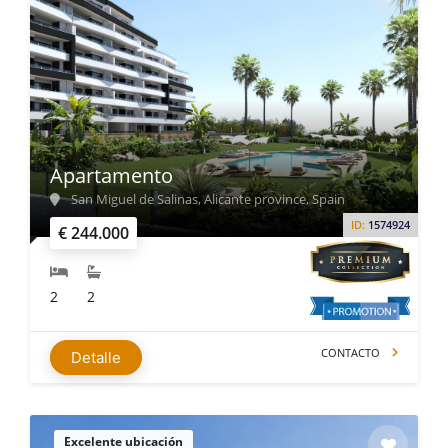
Apartamento
San Miguel de Salinas, Alicante province, Spain
ID:
1574924
€ 244.000
2
2
CONTACTO
Detalle
Excelente ubicación