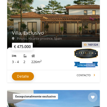
Villa, Exclusivo
Pinoso, Alicante province, Spain
ID:
1601324
€ 475.000
2
3 - 4
2
226m
CONTACTO
Detalle
Excepcionalmente exclusivo