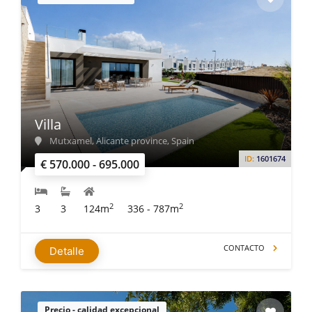
Villa
Mutxamel, Alicante province, Spain
ID:
1601674
€ 570.000 - 695.000
2
2
3
3
124m
336 - 787m
CONTACTO
Detalle
Precio - calidad excepcional