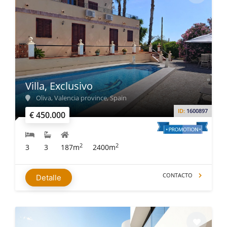
Villa, Exclusivo
Oliva, Valencia province, Spain
ID:
1600897
€ 450.000
2
2
3
3
187m
2400m
CONTACTO
Detalle