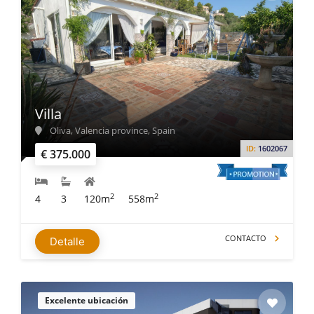
Villa
Oliva, Valencia province, Spain
ID:
1602067
€ 375.000
2
2
4
3
120m
558m
CONTACTO
Detalle
Excelente ubicación