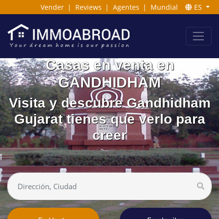
Vender
|
Reviews
|
Agentes
|
Mundial
ES
Casas en venta en
GANDHIDHAM
Visita y descubre Gandhidham
Gujarat tienes que verlo para
creer