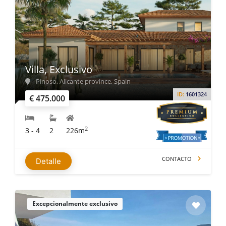
Villa, Exclusivo
Pinoso, Alicante province, Spain
ID:
1601324
€ 475.000
2
3 - 4
2
226m
CONTACTO
Detalle
Excepcionalmente exclusivo