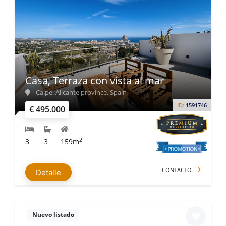
Casa, Terraza con vista al mar
Calpe, Alicante province, Spain
ID:
1591746
€ 495.000
2
3
3
159m
CONTACTO
Detalle
Nuevo listado