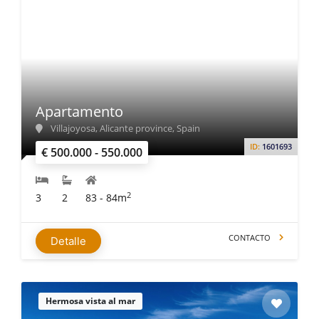
Apartamento
Villajoyosa, Alicante province, Spain
ID:
1601693
€ 500.000 - 550.000
2
3
2
83 - 84m
CONTACTO
Detalle
Hermosa vista al mar