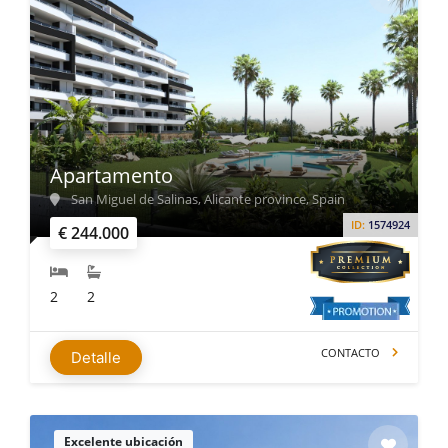
Apartamento
San Miguel de Salinas, Alicante province, Spain
ID:
1574924
€ 244.000
2
2
CONTACTO
Detalle
Excelente ubicación