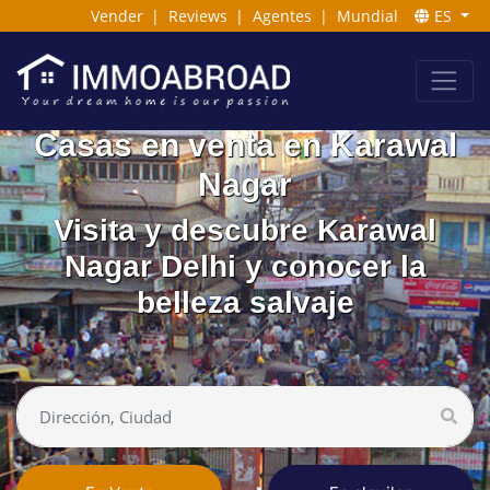
Vender
|
Reviews
|
Agentes
|
Mundial
ES
Casas en venta en Karawal
Nagar
Visita y descubre Karawal
Nagar Delhi y conocer la
belleza salvaje