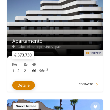
Apartamento
Calpe, Alicante province, Spain
ID:
1600982
€ 373.730
2
1 - 2
2
66 - 96m
CONTACTO
Detalle
Nuevo listado