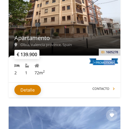
Apartamento
Oliva, Valencia province, Spain
ID:
1605278
€ 139.900
2
2
1
72m
CONTACTO
Detalle