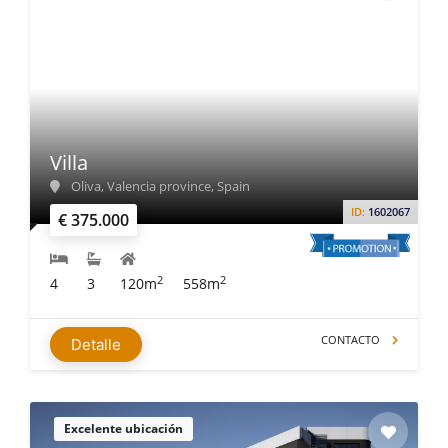
Villa
Oliva, Valencia province, Spain
ID:
1602067
€ 375.000
2
2
4
3
120m
558m
CONTACTO
Detalle
Excelente ubicación