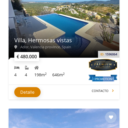
Villa, Hermosas vistas
Ador, Valencia province, Spain
ID:
1596064
€ 480.000
2
2
4
4
198m
646m
CONTACTO
Detalle