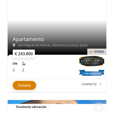
Apartamento
San Miguel de Salinas, Alicante province, Spain
ID:
1579351
€ 243.800
2
2
CONTACTO
Detalle
Excelente ubicación