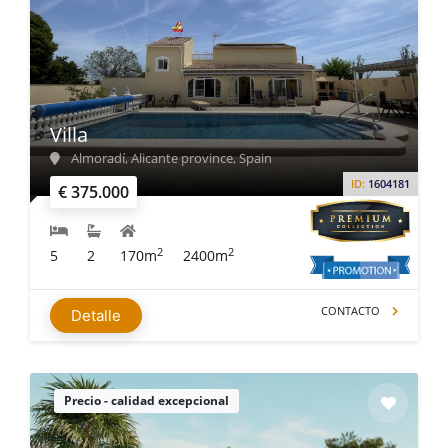
Villa
Almoradí, Alicante province, Spain
ID:
1604181
€ 375.000
2
2
5
2
170m
2400m
CONTACTO
Detalle
Precio - calidad excepcional