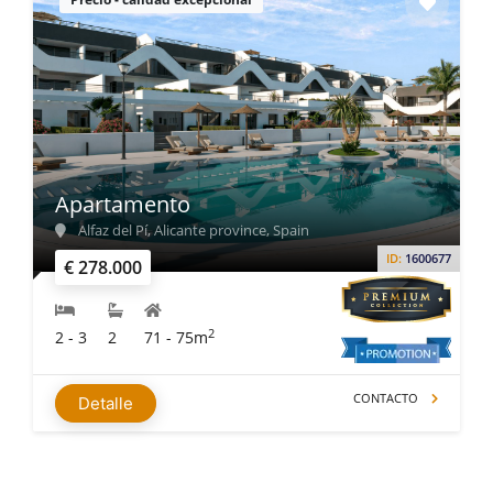
Apartamento
Alfaz del Pí, Alicante province, Spain
ID:
1600677
€ 278.000
2
2 - 3
2
71 - 75m
CONTACTO
Detalle