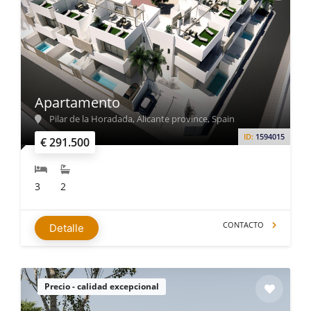
Apartamento
Pilar de la Horadada, Alicante province, Spain
ID:
1594015
€ 291.500
3
2
CONTACTO
Detalle
Precio - calidad excepcional