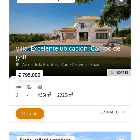
Villa, Excelente ubicación, Campo de
golf
Arcos de la Frontera, Cádiz Province, Spain
ID:
1601718
€ 795.000
2
2
6
4
435m
2325m
CONTACTO
Detalle
Precio - calidad excepcional