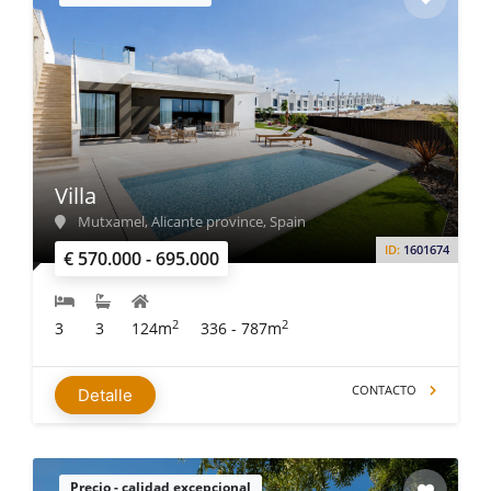
Villa
Mutxamel, Alicante province, Spain
ID:
1601674
€ 570.000 - 695.000
2
2
3
3
124m
336 - 787m
CONTACTO
Detalle
Precio - calidad excepcional