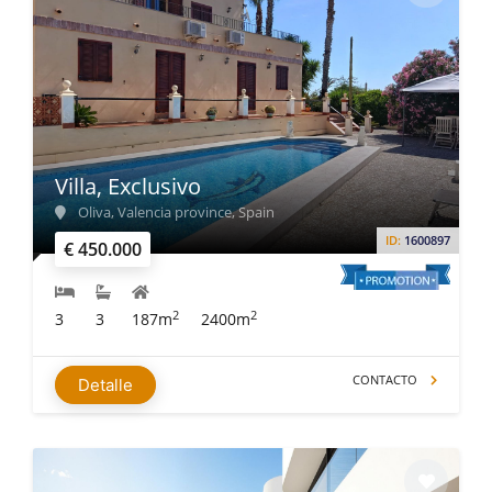
Villa, Exclusivo
Oliva, Valencia province, Spain
ID:
1600897
€ 450.000
2
2
3
3
187m
2400m
CONTACTO
Detalle