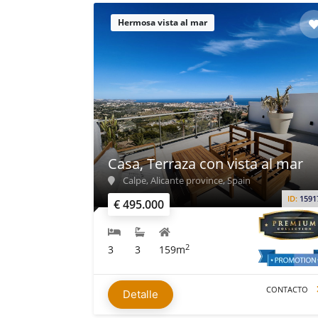
Hermosa vista al mar
Casa, Terraza con vista al mar
Calpe, Alicante province, Spain
ID:
1591
€ 495.000
2
3
3
159m
CONTACTO
Detalle