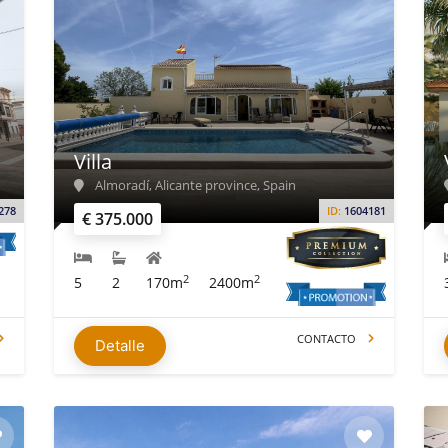
Villa
Almoradí, Alicante province, Spain
278
ID:
1604181
€ 375.000
2
2
5
2
170m
2400m
CONTACTO
Detalle