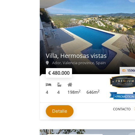
Villa, Hermosas vistas
Ador, Valencia province, Spain
ID:
1596
€ 480.000
2
2
4
4
198m
646m
CONTACTO
Detalle