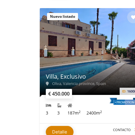
Nuevo listado
Villa, Exclusivo
Oliva, Valencia province, Spain
ID:
1600
€ 450.000
2
2
3
3
187m
2400m
CONTACTO
Detalle