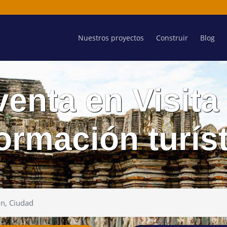
Nuestros proyectos
Construir
Blog
enta en Visita
ormación turís