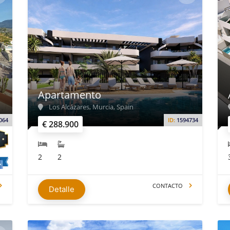
Apartamento
Los Alcázares, Murcia, Spain
064
ID:
1594734
€ 288.900
2
2
CONTACTO
Detalle