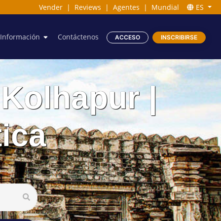
Vender
|
Reviews
|
Agentes
|
Mundial
ES
Información
Contáctenos
ACCESO
INSCRIBIRSE
 Kolhapur |
tica