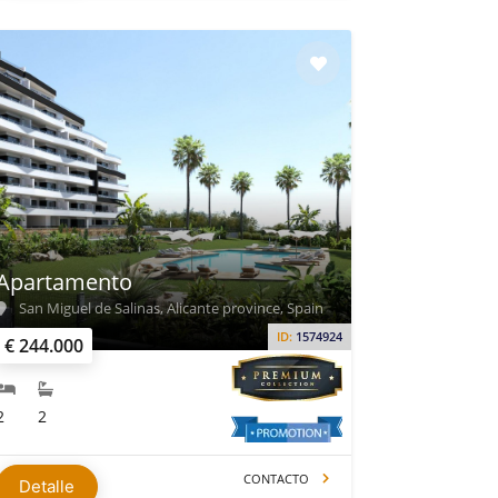
Apartamento
San Miguel de Salinas, Alicante province, Spain
ID:
1574924
€ 244.000
2
2
CONTACTO
Detalle