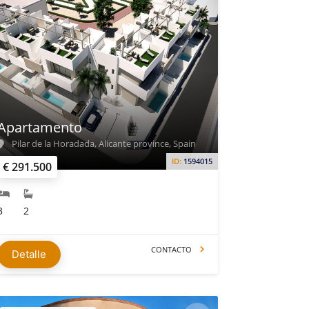
Apartamento
Pilar de la Horadada, Alicante province, Spain
ID:
1594015
€ 291.500
3
2
CONTACTO
Detalle