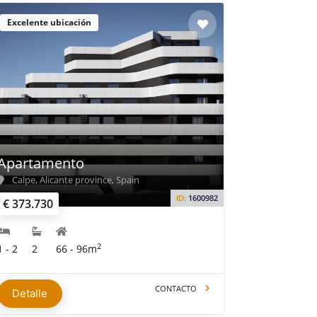
Excelente ubicación
Apartamento
Calpe, Alicante province, Spain
ID:
1600982
€ 373.730
2
1 - 2
2
66 - 96m
CONTACTO
Detalle