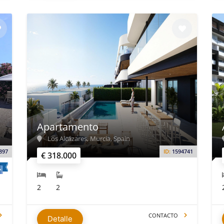
Apartamento
Los Alcázares, Murcia, Spain
897
ID:
1594741
€ 318.000
2
2
CONTACTO
Detalle