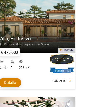
Villa, Exclusivo
Pinoso, Alicante province, Spain
ID:
1601324
€ 475.000
2
3 - 4
2
226m
CONTACTO
Detalle