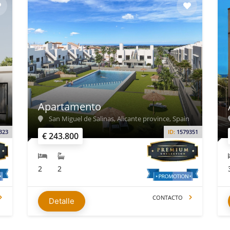
Apartamento
San Miguel de Salinas, Alicante province, Spain
323
ID:
1579351
€ 243.800
2
2
CONTACTO
Detalle