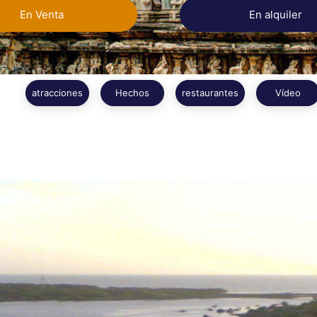
En Venta
En alquiler
atracciones
Hechos
restaurantes
Vídeo
Leer más