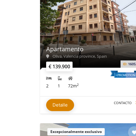
Apartamento
Oliva, Valencia province, Spain
ID:
1605
€ 139.900
2
2
1
72m
CONTACTO
Detalle
Excepcionalmente exclusivo