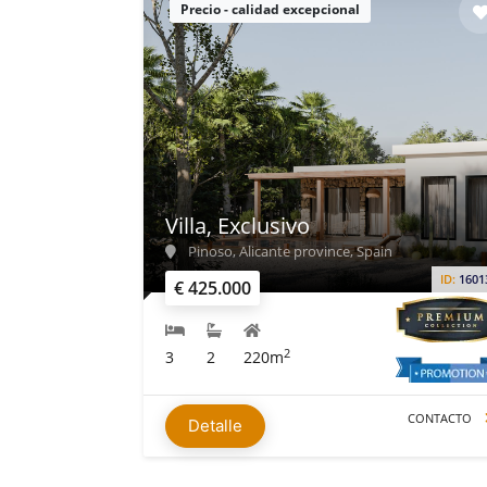
Precio - calidad excepcional
Villa, Exclusivo
Pinoso, Alicante province, Spain
ID:
1601
€ 425.000
2
3
2
220m
CONTACTO
Detalle