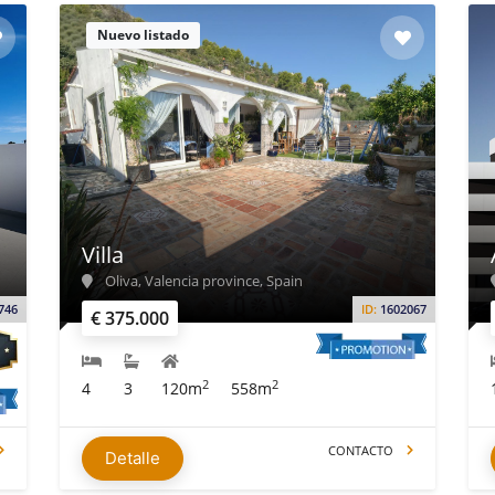
Nuevo listado
Villa
Oliva, Valencia province, Spain
746
ID:
1602067
€ 375.000
2
2
4
3
120m
558m
CONTACTO
Detalle