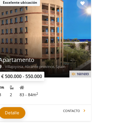
Excelente ubicación
Apartamento
Villajoyosa, Alicante province, Spain
ID:
1601693
€ 500.000 - 550.000
2
3
2
83 - 84m
CONTACTO
Detalle