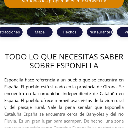
Ver todas las propiedades en EXPONELLA
atracciones
Mapa
Hechos
restaurantes
V
TODO LO QUE NECESITAS SABER
SOBRE ESPONELLA
Esponella hace referencia a un pueblo que se encuentra en
España. El pueblo está situado en la provincia de Girona. Se
encuentra en la comunidad independiente de Cataluña en
España. El pueblo ofrece maravillosas vistas de la vida rural
y del paisaje rural. Vale la pena señalar que Esponella
Cataluña España se encuentra cerca de Banyoles y del río
Fluvia. Es un gran lugar para acampar. De hecho, una zona
concreta conocida como Camping Esponella es perfecta para