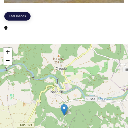
Leer menos
+
−