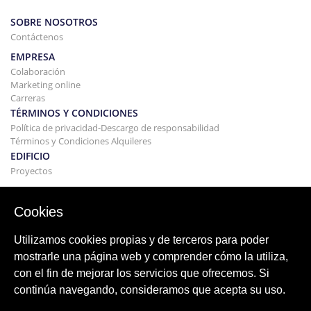
SOBRE NOSOTROS
Contáctenos
EMPRESA
Colaboración
Marketing online
Carreras
TÉRMINOS Y CONDICIONES
Política de privacidad-Descargo de responsabilidad
Términos y Condiciones Alquileres
EDIFICIO
Proyectos
COMPRAR Y VENDER
Comprando tu casa
Cookies
Vender
Hipoteca
Utilizamos cookies propias y de terceros para poder
Servicio de búsqueda
mostrarle una página web y comprender cómo la utiliza,
BLOG
con el fin de mejorar los servicios que ofrecemos. Si
Blog
continúa navegando, consideramos que acepta su uso.
Regiones de todo el mundo
Búsquedas populares