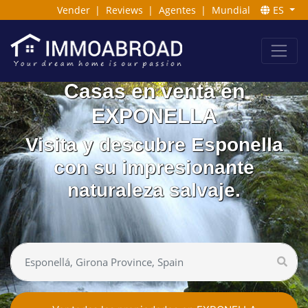
Vender
|
Reviews
|
Agentes
|
Mundial
ES
Casas en venta en
EXPONELLA
Visita y descubre Esponella
con su impresionante
naturaleza salvaje.