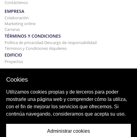
Contáctenos
EMPRESA
Colaboración
Marketing online
Carreras
TÉRMINOS Y CONDICIONES
Política de privacidad-Descargo de responsabilidad
Términos y Condiciones Alquileres
EDIFICIO
Proyectos
COMPRAR Y VENDER
Comprando tu casa
Cookies
Vender
Hipoteca
Utilizamos cookies propias y de terceros para poder
Servicio de búsqueda
mostrarle una página web y comprender cómo la utiliza,
BLOG
con el fin de mejorar los servicios que ofrecemos. Si
Blog
continúa navegando, consideramos que acepta su uso.
Regiones de todo el mundo
Búsquedas populares
Administrar cookies