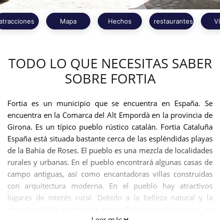
atracciones
Mapa
Hechos
restaurantes
V
TODO LO QUE NECESITAS SABER
SOBRE FORTIA
Fortia es un municipio que se encuentra en España. Se
encuentra en la Comarca del Alt Empordà en la provincia de
Girona. Es un típico pueblo rústico catalán. Fortia Cataluña
España está situada bastante cerca de las espléndidas playas
de la Bahía de Roses. El pueblo es una mezcla de localidades
rurales y urbanas. En el pueblo encontrará algunas casas de
campo antiguas, así como encantadoras villas construidas
con arquitectura moderna. En el pueblo hay atractivos
lugares de interés rural. Debido a la belleza natural y la
abundancia de escenarios maravillosos que lo rodean, es
Leer más