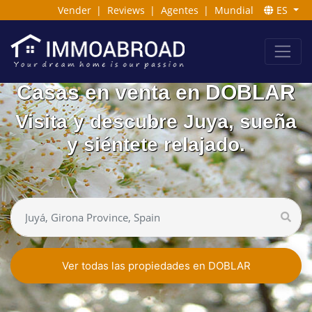
Vender
|
Reviews
|
Agentes
|
Mundial
ES
Casas en venta en DOBLAR
Visita y descubre Juya, sueña
y siéntete relajado.
Ver todas las propiedades en DOBLAR