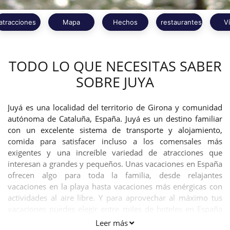
atracciones
Mapa
Hechos
restaurantes
V
TODO LO QUE NECESITAS SABER
SOBRE JUYA
Juyá es una localidad del territorio de Girona y comunidad
autónoma de Cataluña, España. Juyá es un destino familiar
con un excelente sistema de transporte y alojamiento,
comida para satisfacer incluso a los comensales más
exigentes y una increíble variedad de atracciones que
interesan a grandes y pequeños. Unas vacaciones en España
ofrecen algo para toda la familia, desde relajantes
vacaciones en la playa hasta vacaciones más enérgicas con
actividades al aire libre. Y para aprovechar al máximo tus
vacaciones puedes elegir entre miles de hoteles en España
para todos los gustos y presupuestos.
Leer más