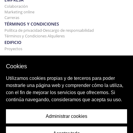
Colaboración
Marketing online
Carreras
TÉRMINOS Y CONDICIONES
Política de privacidad-Descargo de responsabilidad
Términos y Condiciones Alquileres
EDIFICIO
Proyectos
COMPRAR Y VENDER
Comprando tu casa
Cookies
Vender
Hipoteca
Utilizamos cookies propias y de terceros para poder
Servicio de búsqueda
mostrarle una página web y comprender cómo la utiliza,
BLOG
con el fin de mejorar los servicios que ofrecemos. Si
Blog
continúa navegando, consideramos que acepta su uso.
Regiones de todo el mundo
Búsquedas populares
Administrar cookies