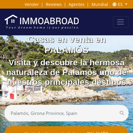
Vender
|
Reviews
|
Agentes
|
Mundial
ES
Casas en venta en
PALAMÓS
Visita y descubre la hermosa
naturaleza de Palamós uno de
nuestros principales destinos