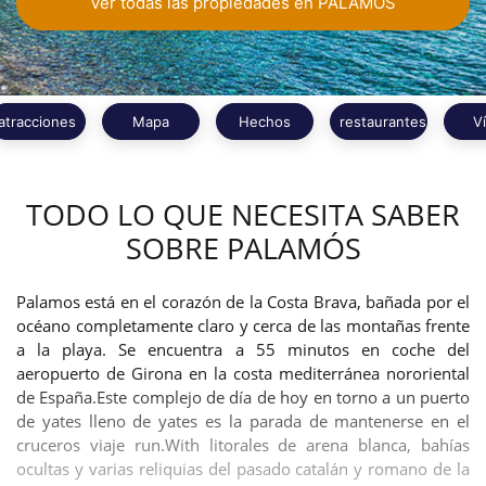
Ver todas las propiedades en PALAMÓS
atracciones
Mapa
Hechos
restaurantes
V
TODO LO QUE NECESITA SABER
SOBRE PALAMÓS
Palamos está en el corazón de la Costa Brava, bañada por el
océano completamente claro y cerca de las montañas frente
a la playa. Se encuentra a 55 minutos en coche del
aeropuerto de Girona en la costa mediterránea nororiental
de España.Este complejo de día de hoy en torno a un puerto
de yates lleno de yates es la parada de mantenerse en el
cruceros viaje run.With litorales de arena blanca, bahías
ocultas y varias reliquias del pasado catalán y romano de la