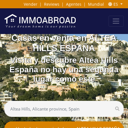
Vender
|
Reviews
|
Agentes
|
Mundial
ES
Casas en venta en ALTEA
HILLS ESPAÑA
Visita y descubre Altea Hills
España no hay una segunda
lugar como este