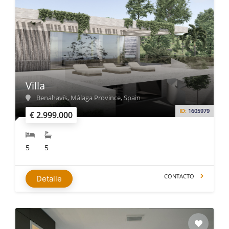
Villa
Benahavís, Málaga Province, Spain
ID:
1605979
€ 2.999.000
5
5
CONTACTO
Detalle