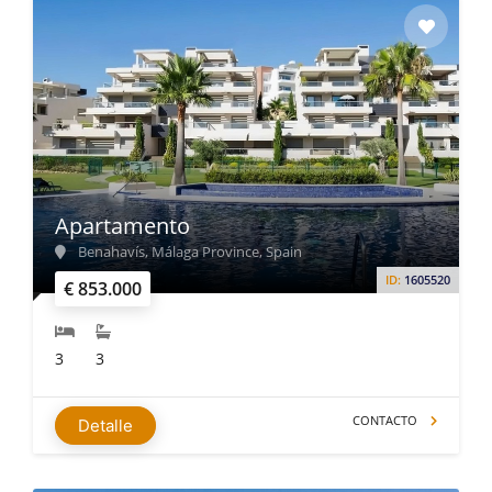
Apartamento
Benahavís, Málaga Province, Spain
ID:
1605520
€ 853.000
3
3
CONTACTO
Detalle