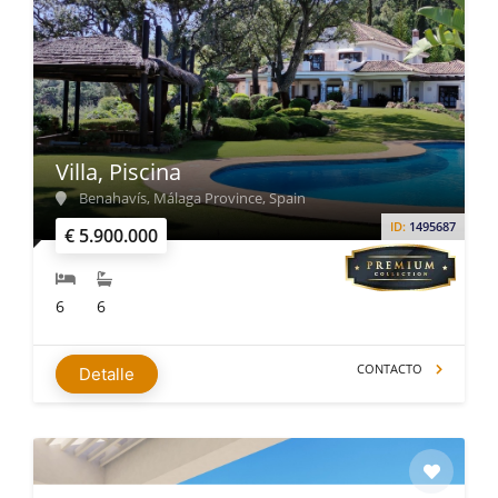
Villa, Piscina
Benahavís, Málaga Province, Spain
ID:
1495687
€ 5.900.000
6
6
CONTACTO
Detalle