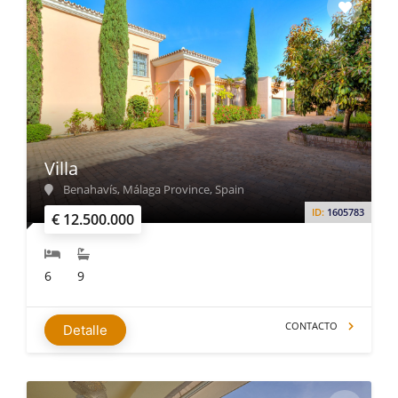
Villa
Benahavís, Málaga Province, Spain
ID:
1605783
€ 12.500.000
6
9
CONTACTO
Detalle