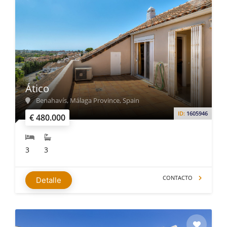
Ático
Benahavís, Málaga Province, Spain
ID:
1605946
€ 480.000
3
3
CONTACTO
Detalle