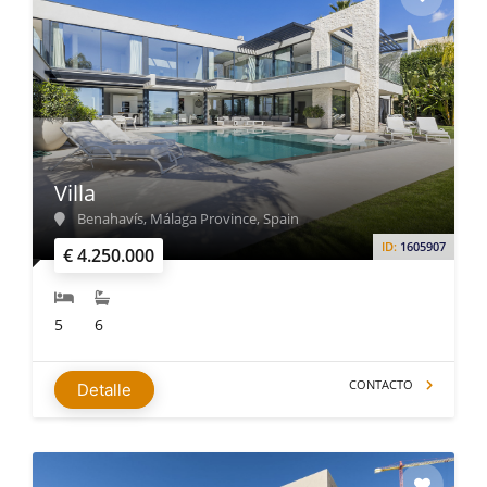
Villa
Benahavís, Málaga Province, Spain
ID:
1605907
€ 4.250.000
5
6
CONTACTO
Detalle