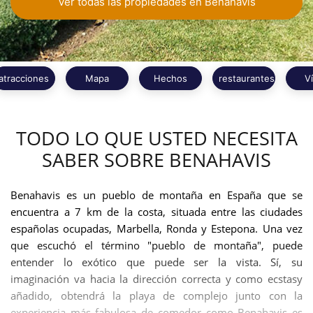
Ver todas las propiedades en Benahavis
atracciones
Mapa
Hechos
restaurantes
V
TODO LO QUE USTED NECESITA
SABER SOBRE BENAHAVIS
Benahavis es un pueblo de montaña en España que se
encuentra a 7 km de la costa, situada entre las ciudades
españolas ocupadas, Marbella, Ronda y Estepona. Una vez
que escuchó el término "pueblo de montaña", puede
entender lo exótico que puede ser la vista. Sí, su
imaginación va hacia la dirección correcta y como ecstasy
añadido, obtendrá la playa de complejo junto con la
experiencia más fabulosa de comedor como Benahavis es