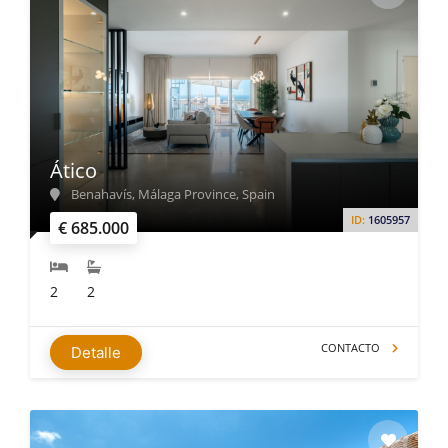
Ático
Benahavís, Málaga Province, Spain
ID:
1605957
€ 685.000
2
2
CONTACTO
Detalle