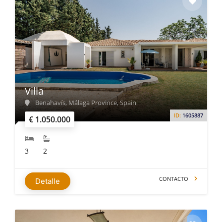
Villa
Benahavís, Málaga Province, Spain
ID:
1605887
€ 1.050.000
3
2
CONTACTO
Detalle