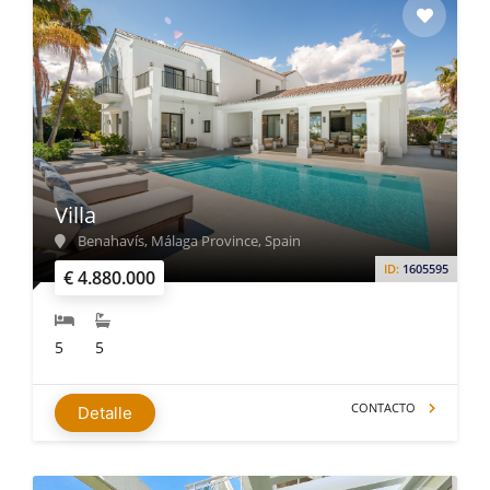
Villa
Benahavís, Málaga Province, Spain
ID:
1605595
€ 4.880.000
5
5
CONTACTO
Detalle