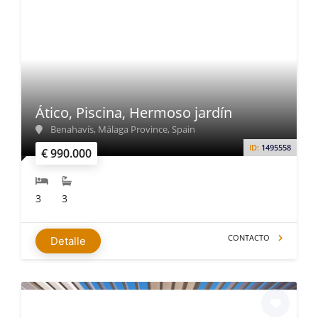
Ático, Piscina, Hermoso jardín
Benahavís, Málaga Province, Spain
ID:
1495558
€ 990.000
3
3
CONTACTO
Detalle