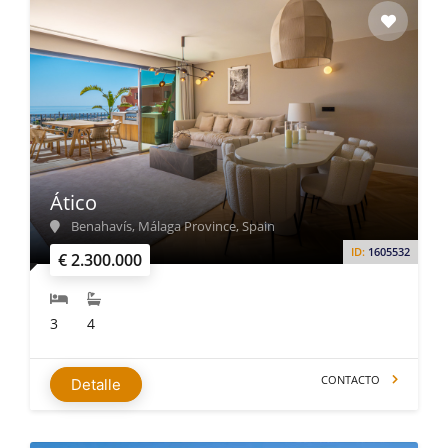
Ático
Benahavís, Málaga Province, Spain
ID:
1605532
€ 2.300.000
3
4
CONTACTO
Detalle