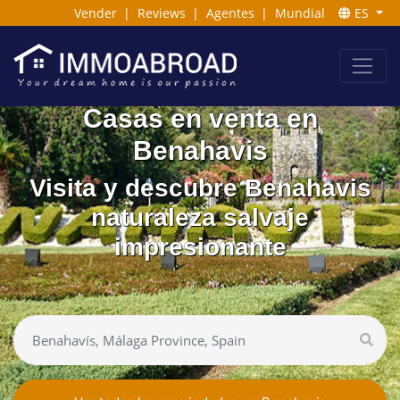
Vender
|
Reviews
|
Agentes
|
Mundial
ES
Casas en venta en
Benahavis
Visita y descubre Benahavis
naturaleza salvaje
impresionante