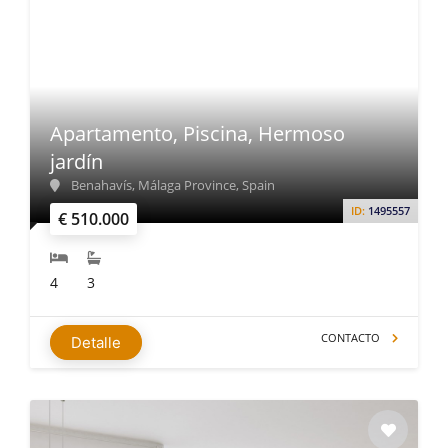
Apartamento, Piscina, Hermoso
jardín
Benahavís, Málaga Province, Spain
ID:
1495557
€ 510.000
4
3
CONTACTO
Detalle