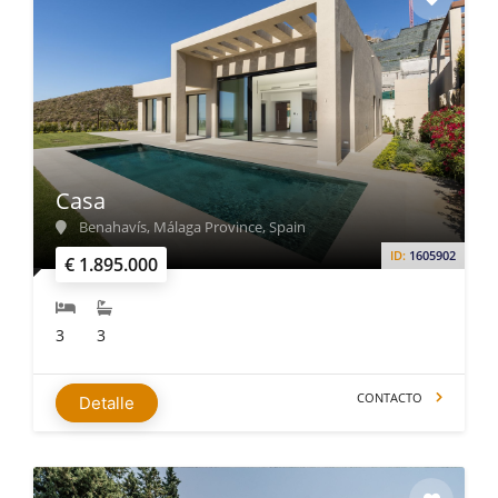
Casa
Benahavís, Málaga Province, Spain
ID:
1605902
€ 1.895.000
3
3
CONTACTO
Detalle