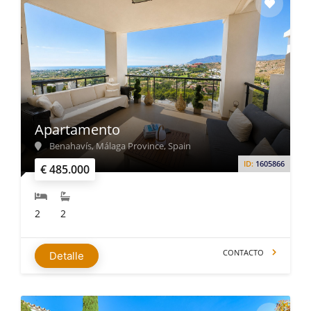
Apartamento
Benahavís, Málaga Province, Spain
ID:
1605866
€ 485.000
2
2
CONTACTO
Detalle