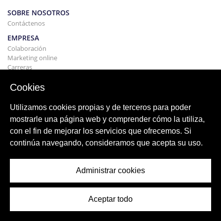
SOBRE NOSOTROS
Contáctenos
EMPRESA
Colaboración
Marketing online
Carreras
TÉRMINOS Y CONDICIONES
Cookies
Política de privacidad-Descargo de responsabilidad
Términos y Condiciones Alquileres
Utilizamos cookies propias y de terceros para poder
EDIFICIO
Proyectos
mostrarle una página web y comprender cómo la utiliza,
con el fin de mejorar los servicios que ofrecemos. Si
COMPRAR Y VENDER
continúa navegando, consideramos que acepta su uso.
Comprando tu casa
Vender
Hipoteca
Administrar cookies
Servicio de búsqueda
BLOG
Blog
Aceptar todo
Regiones de todo el mundo
Búsquedas populares