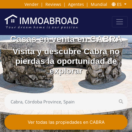
Vender
|
Reviews
|
Agentes
|
Mundial
ES
Casas en venta en CABRA
Visita y descubre Cabra no
pierdas la oportunidad de
explorar
Ver todas las propiedades en CABRA