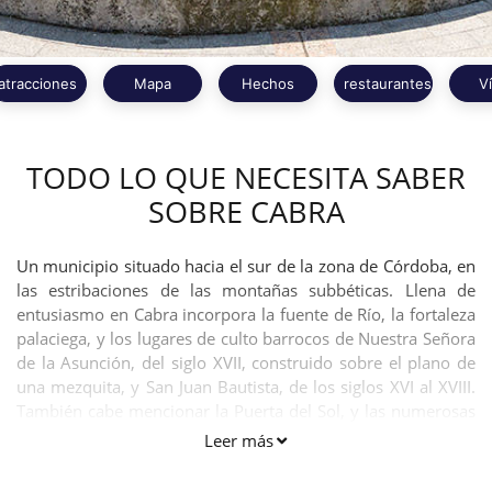
atracciones
Mapa
Hechos
restaurantes
V
TODO LO QUE NECESITA SABER
SOBRE CABRA
Un municipio situado hacia el sur de la zona de Córdoba, en
las estribaciones de las montañas subbéticas. Llena de
entusiasmo en Cabra incorpora la fuente de Río, la fortaleza
palaciega, y los lugares de culto barrocos de Nuestra Señora
de la Asunción, del siglo XVII, construido sobre el plano de
una mezquita, y San Juan Bautista, de los siglos XVI al XVIII.
También cabe mencionar la Puerta del Sol, y las numerosas
casas ancestrales que lo rodean.
Leer más