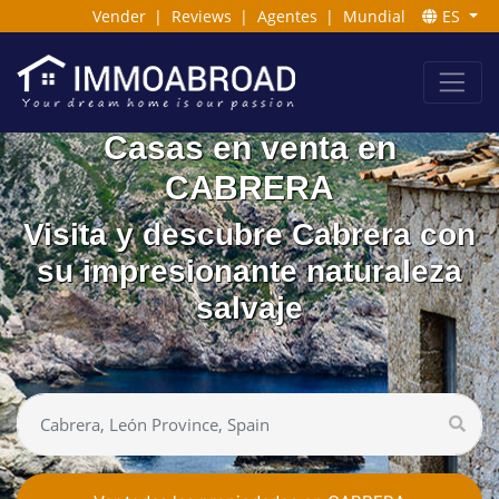
Vender
|
Reviews
|
Agentes
|
Mundial
ES
Casas en venta en
CABRERA
Visita y descubre Cabrera con
su impresionante naturaleza
salvaje