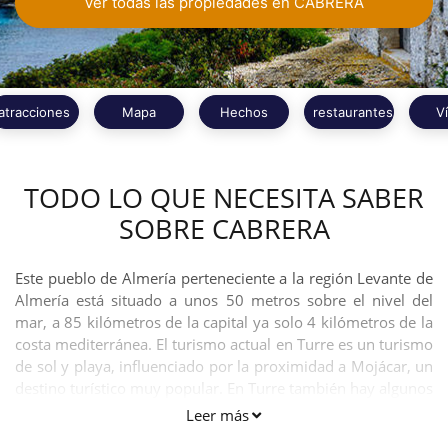
Ver todas las propiedades en CABRERA
atracciones
Mapa
Hechos
restaurantes
V
TODO LO QUE NECESITA SABER
SOBRE CABRERA
Este pueblo de Almería perteneciente a la región Levante de
Almería está situado a unos 50 metros sobre el nivel del
mar, a 85 kilómetros de la capital ya solo 4 kilómetros de la
costa mediterránea. El turismo actual en Turre es un turismo
de sol y playa, influenciado por la proximidad a Mojácar, un
destino turístico muy popular. En Turre también hay algunos
lugares interesantes que puedes visitar
Leer más