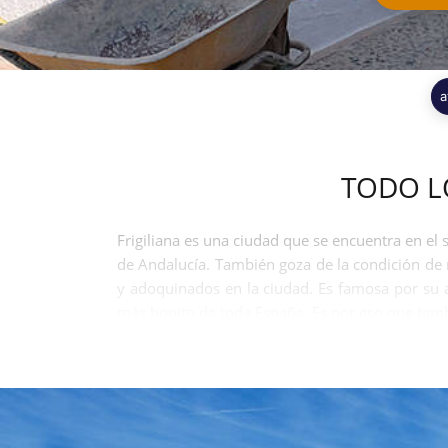
a
TODO L
Frigiliana es una ciudad que se encuentra en el
de Andalucía. También goza de la condición de
y adoquinados en la ciudad. Es famosa por su a
más bonito de toda España. Es por eso que tamb