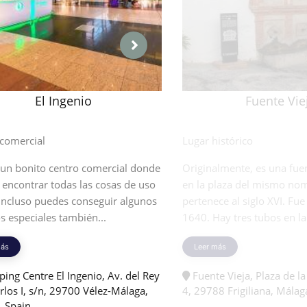
El Ingenio
Fuente Vie
 comercial
Lugar histórico
 un bonito centro comercial donde
Originalmente, es una fuen
encontrar todas las cosas de uso
en la plaza del mismo nom
 Incluso puedes conseguir algunos
pertenece al siglo XVI. Fu
os especiales también...
1640. Hay tres tubos en la 
más
Leer más
ing Centre El Ingenio, Av. del Rey
Fuente Vieja, Plaza de la
rlos I, s/n, 29700 Vélez-Málaga,
4, 29788 Frigiliana, Málag
, Spain