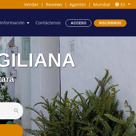
Vender
|
Reviews
|
Agentes
|
Mundial
ES
Información
Contáctenos
ACCESO
INSCRIBIRSE
IGILIANA
tará