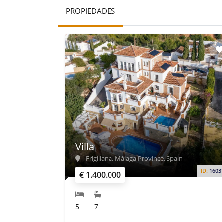
PROPIEDADES
Villa
Frigiliana, Málaga Province, Spain
ID:
1603
€ 1.400.000
5
7