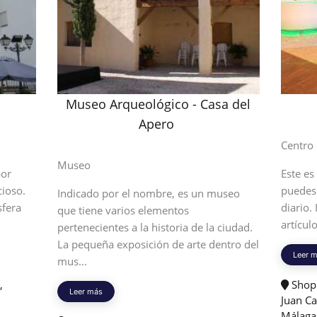
o
Museo Arqueológico - Casa del
Apero
Centro
Museo
por
Este es
cioso.
puedes 
Indicado por el nombre, es un museo
sfera
diario.
que tiene varios elementos
artícul
pertenecientes a la historia de la ciudad.
La pequeña exposición de arte dentro del
Leer 
mus...
,
Shopp
Leer más
Juan Ca
Málaga