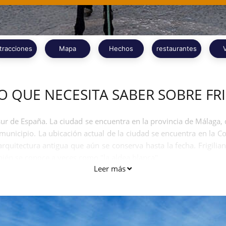
tracciones
Mapa
Hechos
restaurantes
O QUE NECESITA SABER SOBRE FRI
 sur de España. La ciudad se encuentra en la provincia de Málag
 municipio. La ubicación actual de la ciudad se encuentra en la
rquitectura antigua que aún se conserva hasta la fecha. Frigili
ién se conoce a veces como "la aldea blanca".
Leer más