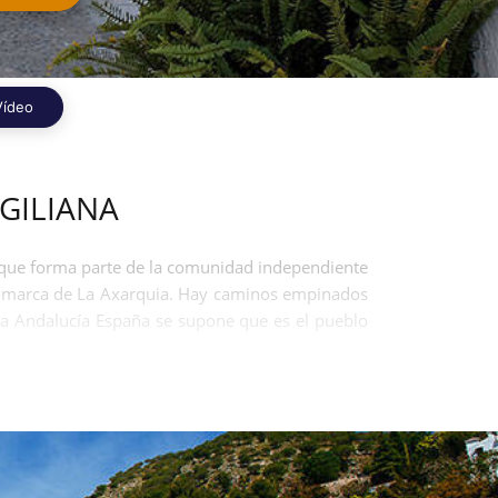
Vídeo
GILIANA
a, que forma parte de la comunidad independiente
 Comarca de La Axarquia. Hay caminos empinados
ana Andalucía España se supone que es el pueblo