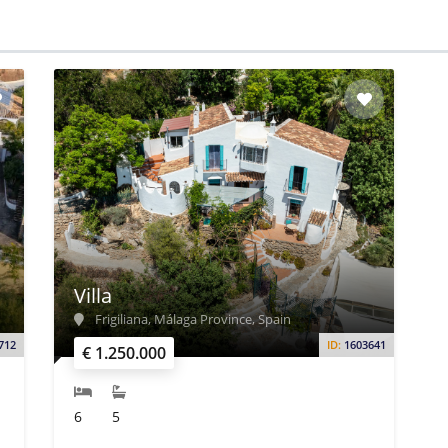
Villa
Frigiliana, Málaga Province, Spain
712
ID:
1603641
€ 1.250.000
6
5