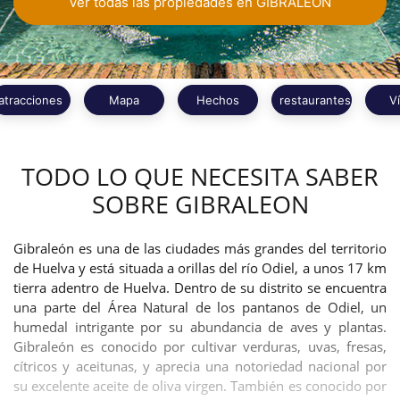
Ver todas las propiedades en GIBRALEON
atracciones
Mapa
Hechos
restaurantes
V
TODO LO QUE NECESITA SABER
SOBRE GIBRALEON
Gibraleón es una de las ciudades más grandes del territorio
de Huelva y está situada a orillas del río Odiel, a unos 17 km
tierra adentro de Huelva. Dentro de su distrito se encuentra
una parte del Área Natural de los pantanos de Odiel, un
humedal intrigante por su abundancia de aves y plantas.
Gibraleón es conocido por cultivar verduras, uvas, fresas,
cítricos y aceitunas, y aprecia una notoriedad nacional por
su excelente aceite de oliva virgen. También es conocido por