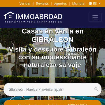
Vender
|
Reviews
|
Agentes
|
Mundial
ES
Casas en venta en
GIBRALEON
Visita y descubre Gibraleon
con su impresionante
naturaleza salvaje