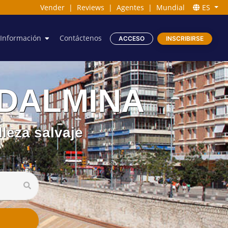
Vender
|
Reviews
|
Agentes
|
Mundial
ES
Información
Contáctenos
ACCESO
INSCRIBIRSE
ADALMINA
leza salvaje