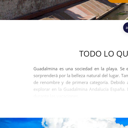
a
TODO LO QU
Guadalmina es una sociedad en la playa. Se e
sorprenderá por la belleza natural del lugar. T
de renombre y de primera categoría. Debido a
explorar en la Guadalmina Andalucía España. 
durante las vacaciones.