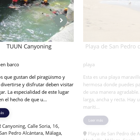
TUUN Canyoning
Playa de San Pedro 
 en barco
playa
s que gustan del piragüismo y
Esta es una playa maravil
divertirse y disfrutar deben visitar
hermosa donde puedes pa
gar. La especialidad de este lugar
de una manera agradable. 
en el hecho de que u...
larga, ancha y recta. Hay 
maríti...
más
Leer más
Canyoning, Calle Soria, 16,
San Pedro Alcántara, Málaga,
Playa de San Pedro de A