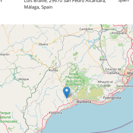
n
Luis Braille, 29670 San Pedro Alcántara,
Málaga, Spain