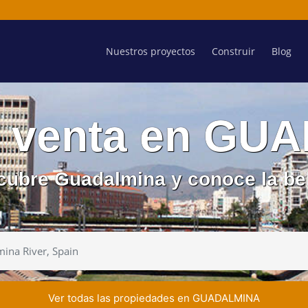
Nuestros proyectos
Construir
Blog
n venta en GU
scubre Guadalmina y conoce la bel
Ver todas las propiedades en GUADALMINA