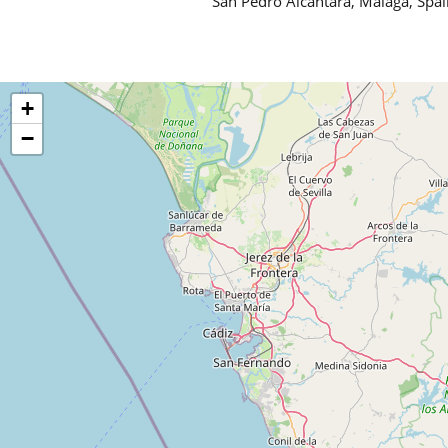
San Pedro Alcántara, Málaga, Spai
+
−