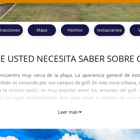
tracciones
Mapa
Hechos
restaurantes
E USTED NECESITA SABER SOBRE
ncuentra muy cerca de la playa. La apariencia general de est
ambién es conocido por sus campos de golf. En esta zona urbana,
 la misma razón, es muy popular entre los amantes del golf. 
Es un lugar perfectamente apto para pasar su tiempo de una m
Leer más