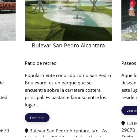
Bulevar San Pedro Alcantara
Patio de recreo
Paseos
Popularmente conocido como San Pedro
Aquello
de
Boulevard, es un parque que se
desean 
encuentra sobre la carretera costera
este lu
sted
principal. Es bastante famoso entre los
reside 
lugar...
Leer 
Leer más
TUUR 
29670 
29670
Bulevar San Pedro Alcántara, s/n,, Av.
Spain